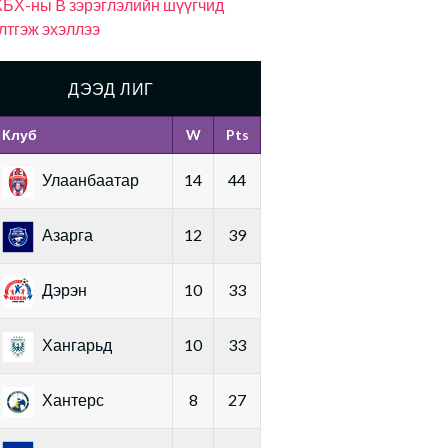
БХ-ны B зэрэглэлийн шүүгчид
лтгэж эхэллээ
ДЭЭД ЛИГ
Клуб
W
Pts
Улаанбаатар
14
44
Азарга
12
39
Дэрэн
10
33
Хангарьд
10
33
Хантерс
8
27