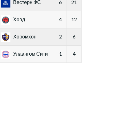
Вестерн ФС
6
21
Ховд
4
12
Хоромхон
2
6
Улаангом Сити
1
4