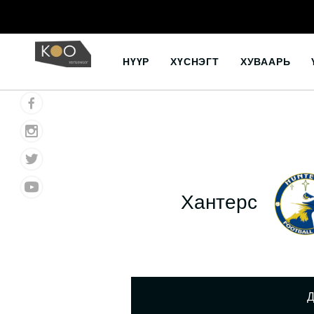
Skip
to
НҮҮР
ХҮСНЭГТ
ХУВААРЬ
content
Хантерс