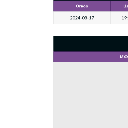
Огноо
Ц
2024-08-17
19
МХХ