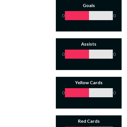
Goals
0
0
Assists
0
0
Yellow Cards
0
0
Red Cards