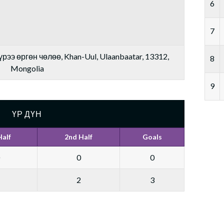
6
7
рээ өргөн чөлөө, Khan-Uul, Ulaanbaatar, 13312,
8
Mongolia
9
ҮР ДҮН
Half
2nd Half
Goals
0
0
2
3