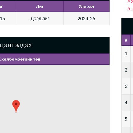
АХ
аг
Лиг
Улирал
бэ
:15
Дээд лиг
2024-25
#
ЦЭНГЭЛДЭХ
1
 хөлбөмбөгийн төв
2
3
4
5