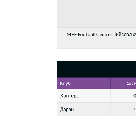
MFF Football Centre, Нийслэл хү
Клуб
1st 
Хантерс
0
Дэрэн
1