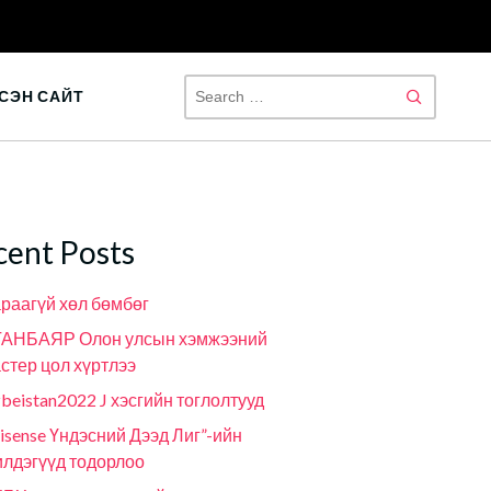
SEAR
СЭН САЙТ
FOR:
cent Posts
раагүй хөл бөмбөг
ГАНБАЯР Олон улсын хэмжээний
стер цол хүртлээ
beistan2022 J хэсгийн тоглолтууд
isense Үндэсний Дээд Лиг”-ийн
лдэгүүд тодорлоо