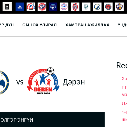
ҮР ДҮН
ӨМНӨХ УЛИРАЛ
ХАМТРАН АЖИЛЛАХ
ҮНД
Re
Ха
vs
Дэрэн
Г.
ма
Uz
“H
ши
ДЭЛГЭРЭНГҮЙ