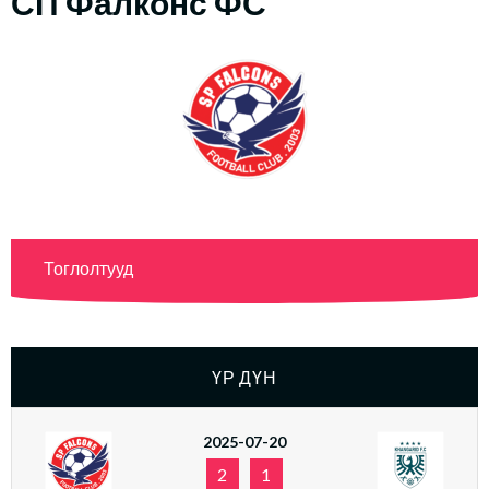
СП Фалконс ФС
Тоглолтууд
ҮР ДҮН
2025-07-20
2
1