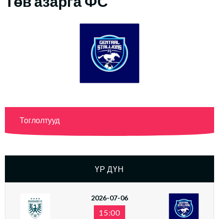
Төв азарга ФС
Тоглолтууд
ҮР ДҮН
2026-07-06
15:00