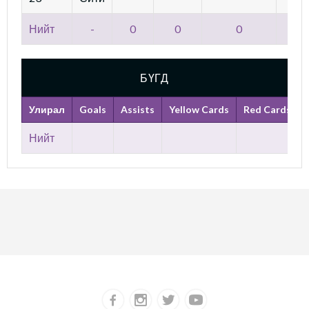
Нийт
-
0
0
0
БҮГД
Улирал
Goals
Assists
Yellow Cards
Red Cards
Нийт