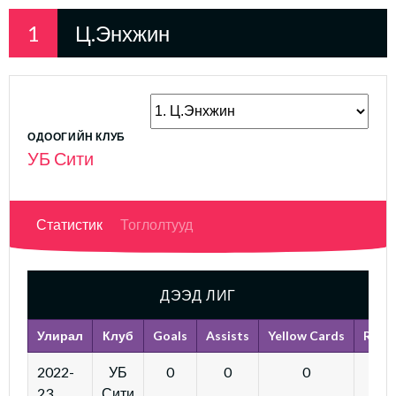
1
Ц.Энхжин
ОДООГИЙН КЛУБ
УБ Сити
Статистик
Тоглолтууд
ДЭЭД ЛИГ
Улирал
Клуб
Goals
Assists
Yellow Cards
Red 
2022-
УБ
0
0
0
23
Сити