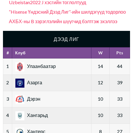
Uzbeistan2022 J хэсгийн тоглолтууд
“Hisense Үндэсний Дээд Лиг”-ийн шилдэгүүд тодорлоо
АХБХ-ны B зэрэглэлийн шүүгчид бэлтгэж эхэллээ
ДЭЭД ЛИГ
#
Клуб
W
Pts
1
Улаанбаатар
14
44
2
Азарга
12
39
3
Дэрэн
10
33
4
Хангарьд
10
33
5
Хантерс
8
27