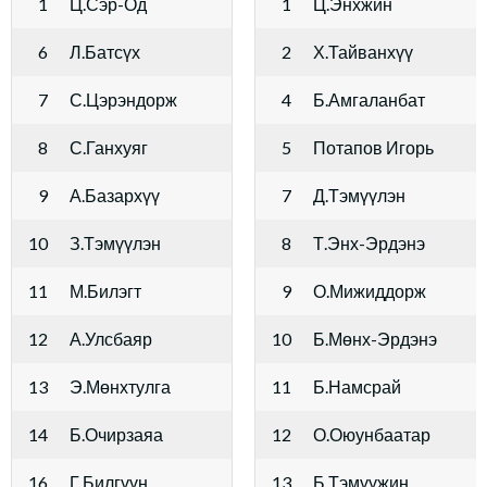
1
Ц.Сэр-Од
1
Ц.Энхжин
6
Л.Батсүх
2
Х.Тайванхүү
7
С.Цэрэндорж
4
Б.Амгаланбат
8
С.Ганхуяг
5
Потапов Игорь
9
А.Базархүү
7
Д.Тэмүүлэн
10
З.Тэмүүлэн
8
Т.Энх-Эрдэнэ
11
М.Билэгт
9
О.Мижиддорж
12
А.Улсбаяр
10
Б.Мөнх-Эрдэнэ
13
Э.Мөнхтулга
11
Б.Намсрай
14
Б.Очирзаяа
12
О.Оюунбаатар
16
Г.Билгүүн
13
Б.Тэмүүжин