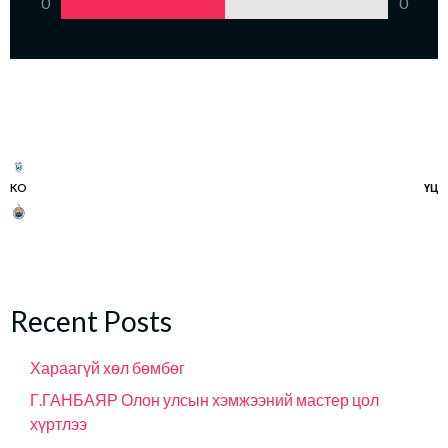
0
0
KO
ҮЦ
Recent Posts
Хараагүй хөл бөмбөг
Г.ГАНБАЯР Олон улсын хэмжээний мастер цол
хүртлээ