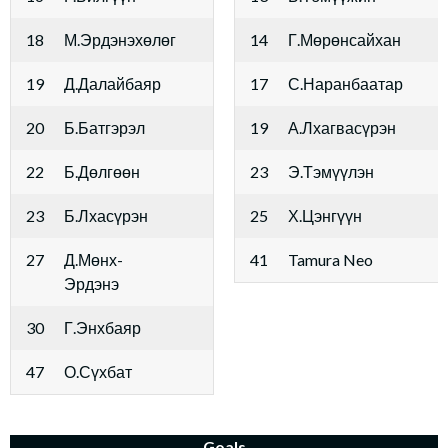
18
М.Эрдэнэхөлөг
14
Г.Мөрөнсайхан
19
Д.Далайбаяр
17
С.Наранбаатар
20
Б.Батгэрэл
19
А.Лхагвасүрэн
22
Б.Дөлгөөн
23
Э.Тэмүүлэн
23
Б.Лхасүрэн
25
Х.Цэнгүүн
27
Д.Мөнх-
41
Tamura Neo
Эрдэнэ
30
Г.Энхбаяр
47
О.Сүхбат
Goals