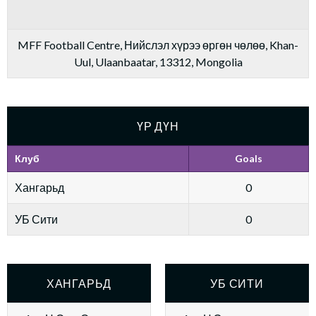
MFF Football Centre, Нийслэл хүрээ өргөн чөлөө, Khan-
Uul, Ulaanbaatar, 13312, Mongolia
ҮР ДҮН
Клуб
Goals
Хангарьд
0
УБ Сити
0
ХАНГАРЬД
УБ СИТИ