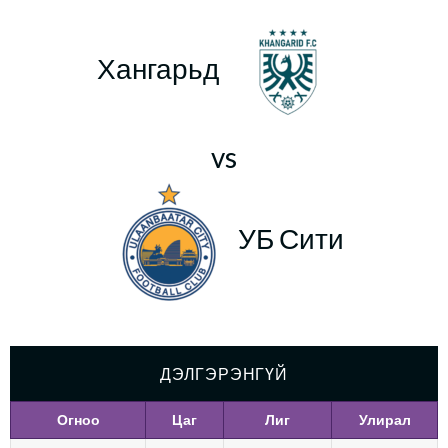
Хангарьд
vs
УБ Сити
ДЭЛГЭРЭНГҮЙ
Огноо
Цаг
Лиг
Улирал