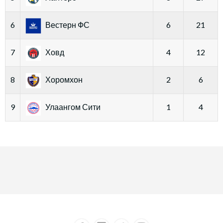
6
Вестерн ФС
6
21
7
Ховд
4
12
8
Хоромхон
2
6
9
Улаангом Сити
1
4