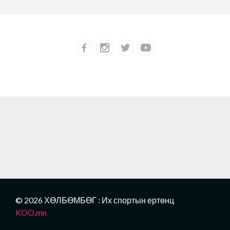
© 2026 ХӨЛБӨМБӨГ : Их спортын ертөнц
KOO.mn