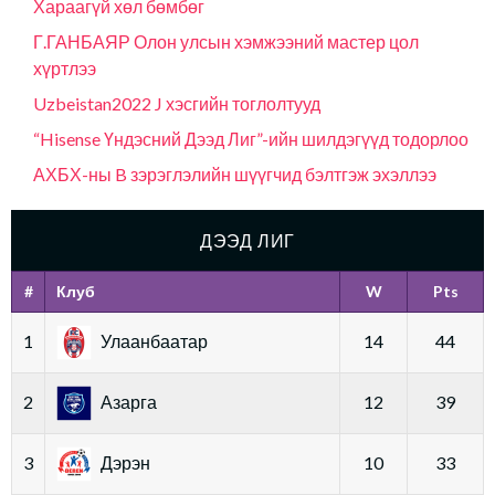
Хараагүй хөл бөмбөг
Г.ГАНБАЯР Олон улсын хэмжээний мастер цол
хүртлээ
Uzbeistan2022 J хэсгийн тоглолтууд
“Hisense Үндэсний Дээд Лиг”-ийн шилдэгүүд тодорлоо
АХБХ-ны B зэрэглэлийн шүүгчид бэлтгэж эхэллээ
ДЭЭД ЛИГ
#
Клуб
W
Pts
1
Улаанбаатар
14
44
2
Азарга
12
39
3
Дэрэн
10
33