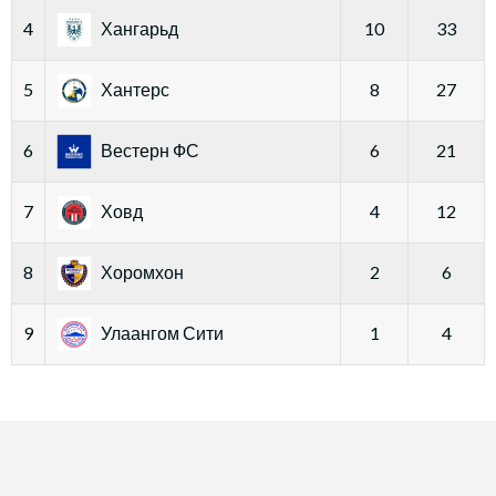
4
Хангарьд
10
33
5
Хантерс
8
27
6
Вестерн ФС
6
21
7
Ховд
4
12
8
Хоромхон
2
6
9
Улаангом Сити
1
4