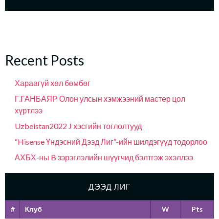
Recent Posts
Хараагүй хөл бөмбөг
Г.ГАНБАЯР Олон улсын хэмжээний мастер цол
хүртлээ
Uzbeistan2022 J хэсгийн тоглолтууд
“Hisense Үндэсний Дээд Лиг”-ийн шилдэгүүд тодорлоо
АХБХ-ны B зэрэглэлийн шүүгчид бэлтгэж эхэллээ
ДЭЭД ЛИГ
#
Клуб
W
Pts