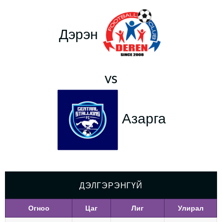
Дэрэн
vs
Азарга
ДЭЛГЭРЭНГҮЙ
Огноо
Цаг
Лиг
Улирал