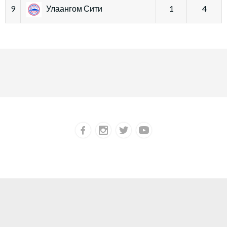
9
Улаангом Сити
1
4