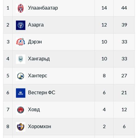
1
Улаанбаатар
14
44
2
Азарга
12
39
3
Дэрэн
10
33
4
Хангарьд
10
33
5
Хантерс
8
27
6
Вестерн ФС
6
21
7
Ховд
4
12
8
Хоромхон
2
6