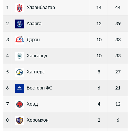
1
Улаанбаатар
14
44
2
Азарга
12
39
3
Дэрэн
10
33
4
Хангарьд
10
33
5
Хантерс
8
27
6
Вестерн ФС
6
21
7
Ховд
4
12
8
Хоромхон
2
6