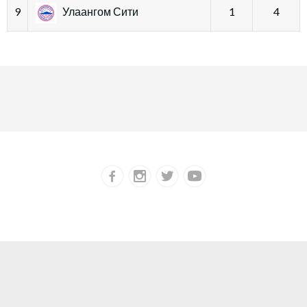
9
Улаангом Сити
1
4