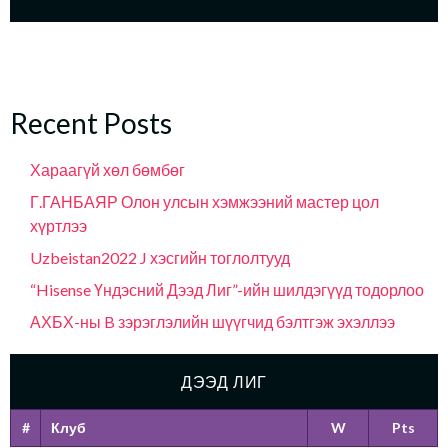
Recent Posts
Хараагүй хөл бөмбөг
Г.ГАНБАЯР Олон улсын хэмжээний мастер цол
хүртлээ
Uzbeistan2022 J хэсгийн тоглолтууд
“Hisense Үндэсний Дээд Лиг”-ийн шилдэгүүд тодорлоо
АХБХ-ны B зэрэглэлийн шүүгчид бэлтгэж эхэллээ
ДЭЭД ЛИГ
#
Клуб
W
Pts