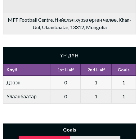
MFF Football Centre, Нийслэл хүрээ өргөн чөлөө, Khan-
Uul, Ulaanbaatar, 13312, Mongolia
ҮР ДҮН
Клуб
1st Half
2nd Half
Goals
Дэрэн
0
1
1
Улаанбаатар
0
1
1
Goals