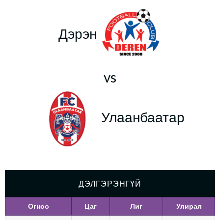
Дэрэн
vs
Улаанбаатар
ДЭЛГЭРЭНГҮЙ
Огноо
Цаг
Лиг
Улирал