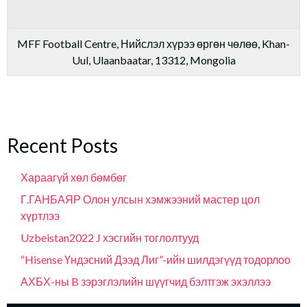
MFF Football Centre, Нийслэл хүрээ өргөн чөлөө, Khan-
Uul, Ulaanbaatar, 13312, Mongolia
Recent Posts
Хараагүй хөл бөмбөг
Г.ГАНБАЯР Олон улсын хэмжээний мастер цол
хүртлээ
Uzbeistan2022 J хэсгийн тоглолтууд
“Hisense Үндэсний Дээд Лиг”-ийн шилдэгүүд тодорлоо
АХБХ-ны B зэрэглэлийн шүүгчид бэлтгэж эхэллээ