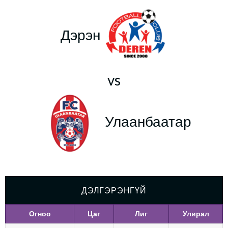
Дэрэн
vs
Улаанбаатар
ДЭЛГЭРЭНГҮЙ
Огноо
Цаг
Лиг
Улирал