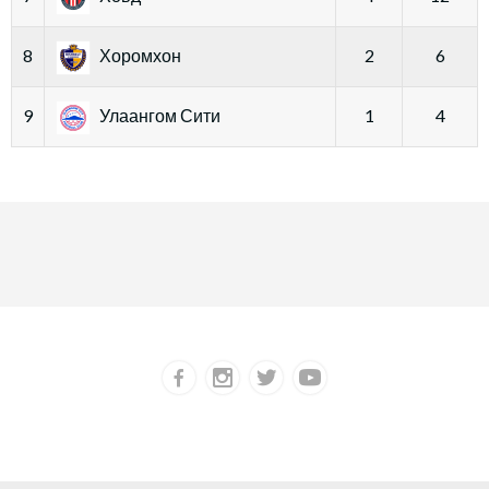
8
Хоромхон
2
6
9
Улаангом Сити
1
4