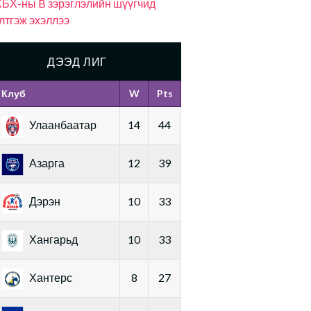
БХ-ны B зэрэглэлийн шүүгчид
лтгэж эхэллээ
ДЭЭД ЛИГ
Клуб
W
Pts
Улаанбаатар
14
44
Азарга
12
39
Дэрэн
10
33
Хангарьд
10
33
Хантерс
8
27