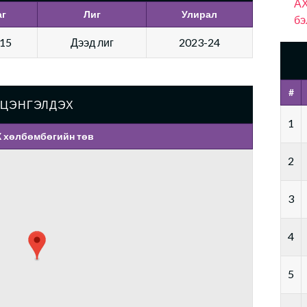
АХ
аг
Лиг
Улирал
бэ
:15
Дээд лиг
2023-24
#
ЦЭНГЭЛДЭХ
1
 хөлбөмбөгийн төв
2
3
4
5