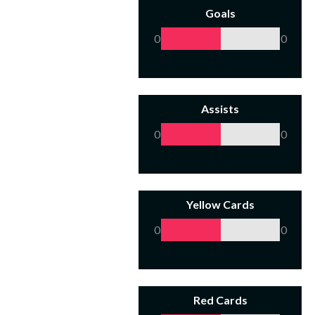
Goals
0
0
Assists
0
0
Yellow Cards
0
0
Red Cards