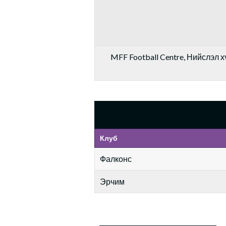
MFF Football Centre, Нийслэл хү
Клуб
Фалконс
Эрчим