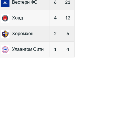
Вестерн ФС
6
21
Ховд
4
12
Хоромхон
2
6
Улаангом Сити
1
4