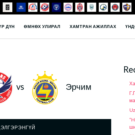
ҮР ДҮН
ӨМНӨХ УЛИРАЛ
ХАМТРАН АЖИЛЛАХ
ҮНД
Re
Ха
vs
Эрчим
Г.
ма
Uz
“H
ши
ДЭЛГЭРЭНГҮЙ