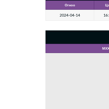
Огноо
Ц
2024-04-14
16
МХХ