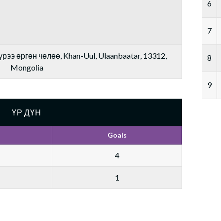
6
7
рээ өргөн чөлөө, Khan-Uul, Ulaanbaatar, 13312,
8
Mongolia
9
ҮР ДҮН
Goals
4
1