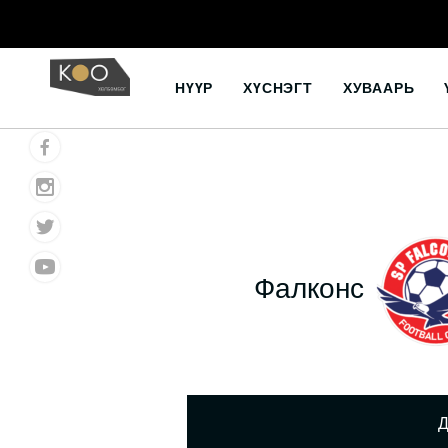
Skip
to
НҮҮР
ХҮСНЭГТ
ХУВААРЬ
content
Фалконс