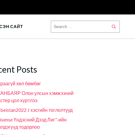
SEAR
СЭН САЙТ
FOR:
cent Posts
раагүй хөл бөмбөг
ГАНБАЯР Олон улсын хэмжээний
стер цол хүртлээ
beistan2022 J хэсгийн тоглолтууд
isense Үндэсний Дээд Лиг”-ийн
лдэгүүд тодорлоо