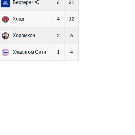
Вестерн ФС
6
21
Ховд
4
12
Хоромхон
2
6
Улаангом Сити
1
4