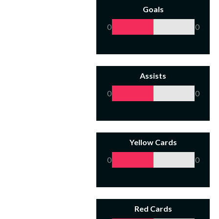
Goals
0
0
Assists
0
0
Yellow Cards
0
0
Red Cards