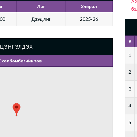
АХ
аг
Лиг
Улирал
бэ
:00
Дээд лиг
2025-26
#
ЦЭНГЭЛДЭХ
1
 хөлбөмбөгийн төв
2
3
4
5