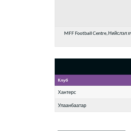
MFF Football Centre, Нийслэл хү
Клуб
Хантерс
Улаанбаатар