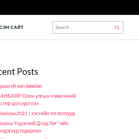
SEAR
СЭН САЙТ
FOR:
cent Posts
раагүй хөл бөмбөг
ГАНБАЯР Олон улсын хэмжээний
стер цол хүртлээ
beistan2022 J хэсгийн тоглолтууд
isense Үндэсний Дээд Лиг”-ийн
лдэгүүд тодорлоо