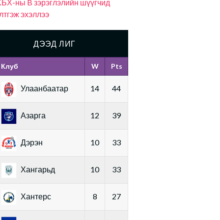
БХ-ны B зэрэглэлийн шүүгчид
лтгэж эхэллээ
ДЭЭД ЛИГ
Клуб
W
Pts
Улаанбаатар
14
44
Азарга
12
39
Дэрэн
10
33
Хангарьд
10
33
Хантерс
8
27