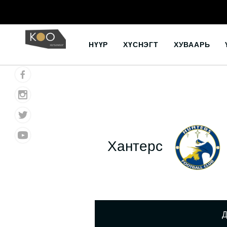
Skip
to
НҮҮР
ХҮСНЭГТ
ХУВААРЬ
content
Хантерс