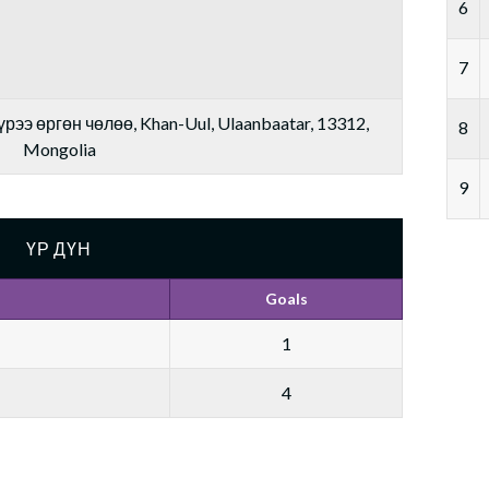
6
7
рээ өргөн чөлөө, Khan-Uul, Ulaanbaatar, 13312,
8
Mongolia
9
ҮР ДҮН
Goals
1
4