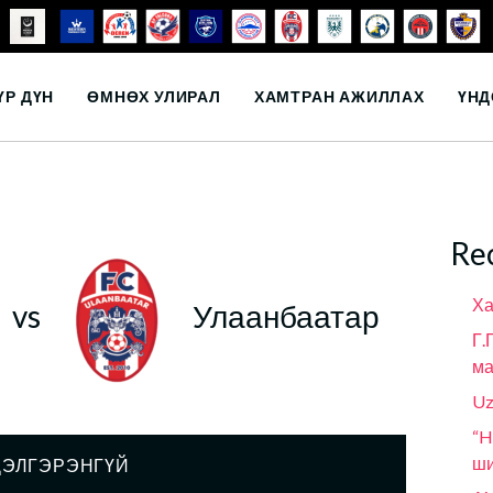
ҮР ДҮН
ӨМНӨХ УЛИРАЛ
ХАМТРАН АЖИЛЛАХ
ҮНД
Re
Ха
vs
Улаанбаатар
Г.
ма
Uz
“H
ши
ДЭЛГЭРЭНГҮЙ