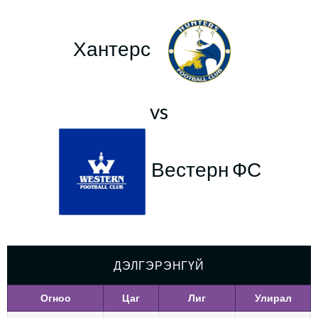
Хантерс
vs
Вестерн ФС
ДЭЛГЭРЭНГҮЙ
Огноо
Цаг
Лиг
Улирал