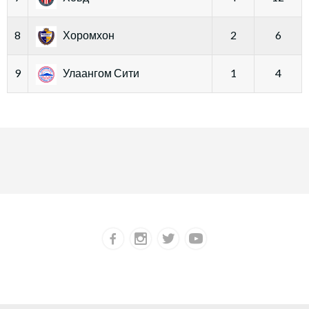
8
Хоромхон
2
6
9
Улаангом Сити
1
4