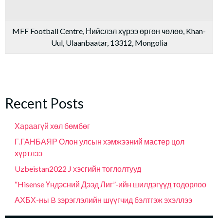
MFF Football Centre, Нийслэл хүрээ өргөн чөлөө, Khan-
Uul, Ulaanbaatar, 13312, Mongolia
Recent Posts
Хараагүй хөл бөмбөг
Г.ГАНБАЯР Олон улсын хэмжээний мастер цол
хүртлээ
Uzbeistan2022 J хэсгийн тоглолтууд
“Hisense Үндэсний Дээд Лиг”-ийн шилдэгүүд тодорлоо
АХБХ-ны B зэрэглэлийн шүүгчид бэлтгэж эхэллээ