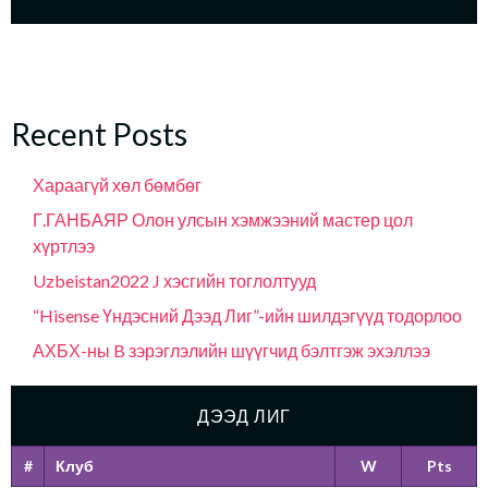
Recent Posts
Хараагүй хөл бөмбөг
Г.ГАНБАЯР Олон улсын хэмжээний мастер цол
хүртлээ
Uzbeistan2022 J хэсгийн тоглолтууд
“Hisense Үндэсний Дээд Лиг”-ийн шилдэгүүд тодорлоо
АХБХ-ны B зэрэглэлийн шүүгчид бэлтгэж эхэллээ
ДЭЭД ЛИГ
#
Клуб
W
Pts