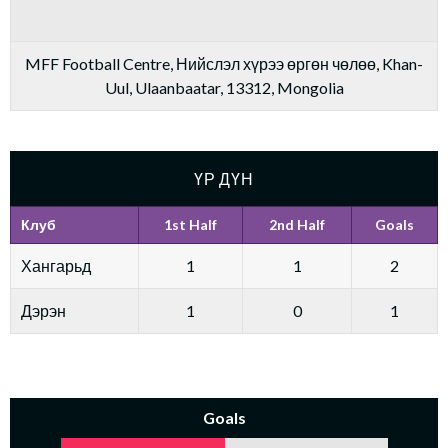
MFF Football Centre, Нийслэл хүрээ өргөн чөлөө, Khan-
Uul, Ulaanbaatar, 13312, Mongolia
ҮР ДҮН
Клуб
1st Half
2nd Half
Goals
Хангарьд
1
1
2
Дэрэн
1
0
1
Goals