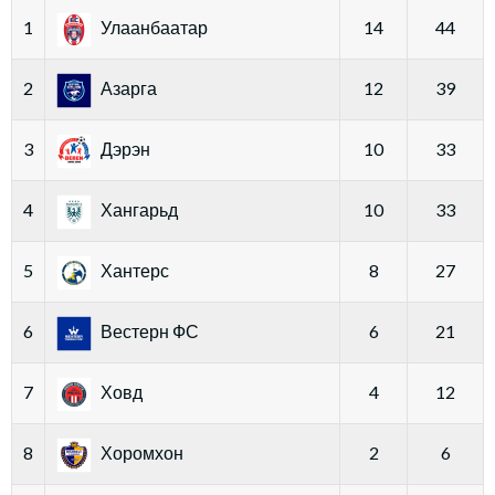
1
Улаанбаатар
14
44
2
Азарга
12
39
3
Дэрэн
10
33
4
Хангарьд
10
33
5
Хантерс
8
27
6
Вестерн ФС
6
21
7
Ховд
4
12
8
Хоромхон
2
6