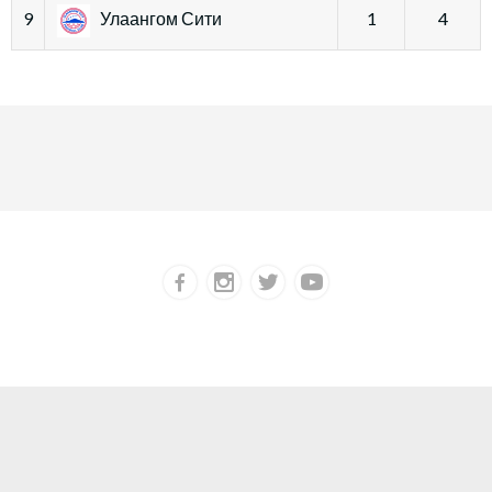
9
Улаангом Сити
1
4