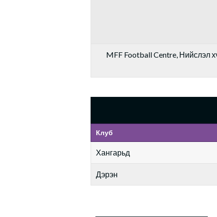
MFF Football Centre, Нийслэл хү
Клуб
Хангарьд
Дэрэн