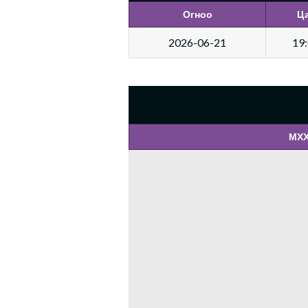
Огноо
Ц
2026-06-21
19
МХХ