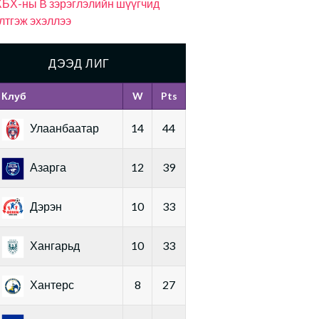
БХ-ны B зэрэглэлийн шүүгчид
лтгэж эхэллээ
ДЭЭД ЛИГ
Клуб
W
Pts
Улаанбаатар
14
44
Азарга
12
39
Дэрэн
10
33
Хангарьд
10
33
Хантерс
8
27