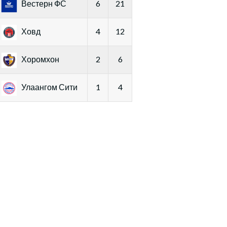
Вестерн ФС
6
21
Ховд
4
12
Хоромхон
2
6
Улаангом Сити
1
4