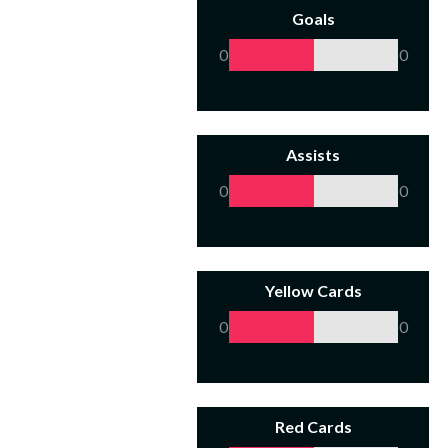
Goals
0
0
Assists
0
0
Yellow Cards
0
0
Red Cards