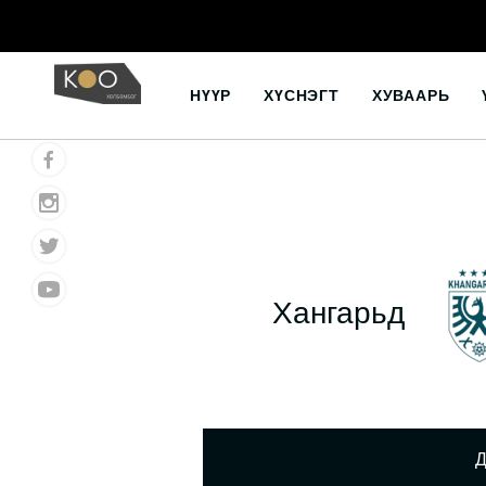
Skip
to
НҮҮР
ХҮСНЭГТ
ХУВААРЬ
content
Хангарьд