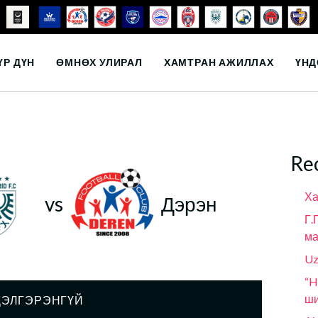
ҮР ДҮН
ӨМНӨХ УЛИРАЛ
ХАМТРАН АЖИЛЛАХ
ҮНД
Re
Ха
vs
Дэрэн
Г.
ма
Uz
“H
ши
ДЭЛГЭРЭНГҮЙ