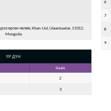
6
7
рээ өргөн чөлөө, Khan-Uul, Ulaanbaatar, 13312,
8
Mongolia
9
ҮР ДҮН
Goals
2
3