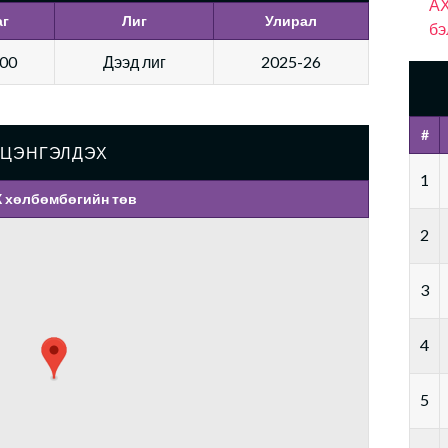
АХ
аг
Лиг
Улирал
бэ
:00
Дээд лиг
2025-26
#
ЦЭНГЭЛДЭХ
1
 хөлбөмбөгийн төв
2
3
4
5