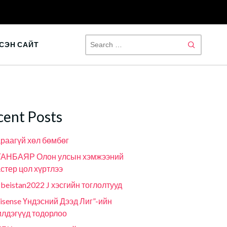
SEAR
СЭН САЙТ
FOR:
cent Posts
раагүй хөл бөмбөг
ГАНБАЯР Олон улсын хэмжээний
стер цол хүртлээ
beistan2022 J хэсгийн тоглолтууд
isense Үндэсний Дээд Лиг”-ийн
лдэгүүд тодорлоо