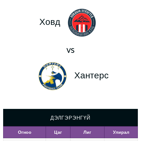
Ховд
vs
Хантерс
ДЭЛГЭРЭНГҮЙ
Огноо
Цаг
Лиг
Улирал