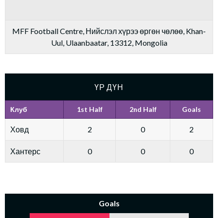
MFF Football Centre, Нийслэл хүрээ өргөн чөлөө, Khan-
Uul, Ulaanbaatar, 13312, Mongolia
ҮР ДҮН
Клуб
1st Half
2nd Half
Goals
Ховд
2
0
2
Хантерс
0
0
0
Goals