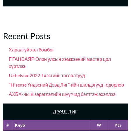
Recent Posts
Хараагүй хөл бөмбөг
Г.ГАНБАЯР Олон улсын хэмжээний мастер цол
хүртлээ
Uzbeistan2022 J хэсгийн тоглолтууд
“Hisense Үндэсний Дээд Лиг”-ийн шилдэгүүд тодорлоо
АХБХ-ны B зэрэглэлийн шүүгчид бэлтгэж эхэллээ
ДЭЭД ЛИГ
#
Клуб
W
Pts