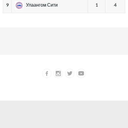
9
Улаангом Сити
1
4