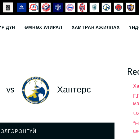
ҮР ДҮН
ӨМНӨХ УЛИРАЛ
ХАМТРАН АЖИЛЛАХ
ҮНД
Re
Ха
vs
Хантерс
Г.
ма
Uz
“H
ши
ДЭЛГЭРЭНГҮЙ