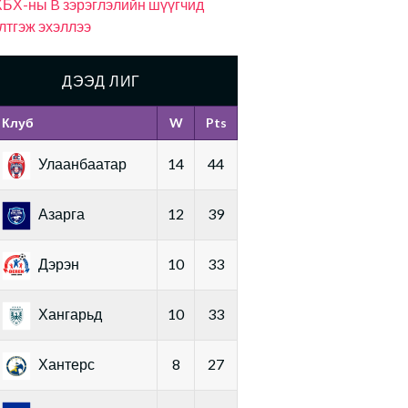
БХ-ны B зэрэглэлийн шүүгчид
лтгэж эхэллээ
ДЭЭД ЛИГ
Клуб
W
Pts
Улаанбаатар
14
44
Азарга
12
39
Дэрэн
10
33
Хангарьд
10
33
Хантерс
8
27