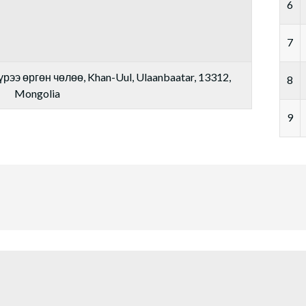
6
7
рээ өргөн чөлөө, Khan-Uul, Ulaanbaatar, 13312,
8
Mongolia
9