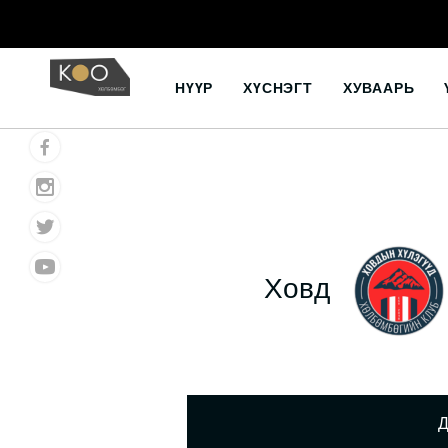
Skip
to
НҮҮР
ХҮСНЭГТ
ХУВААРЬ
content
Ховд