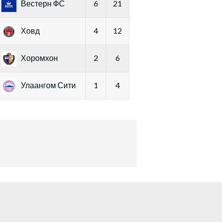
Вестерн ФС
6
21
Ховд
4
12
Хоромхон
2
6
Улаангом Сити
1
4