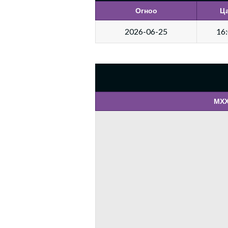
Огноо
Ц
2026-06-25
16
МХХ