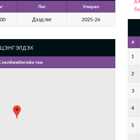
АХ
аг
Лиг
Улирал
бэ
:00
Дээд лиг
2025-26
#
ЦЭНГЭЛДЭХ
1
 хөлбөмбөгийн төв
2
3
4
5