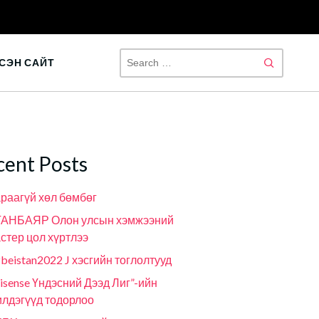
SEAR
СЭН САЙТ
FOR:
cent Posts
раагүй хөл бөмбөг
ГАНБАЯР Олон улсын хэмжээний
стер цол хүртлээ
beistan2022 J хэсгийн тоглолтууд
isense Үндэсний Дээд Лиг”-ийн
лдэгүүд тодорлоо