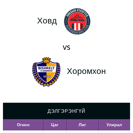
Ховд
vs
Хоромхон
ДЭЛГЭРЭНГҮЙ
Огноо
Цаг
Лиг
Улирал