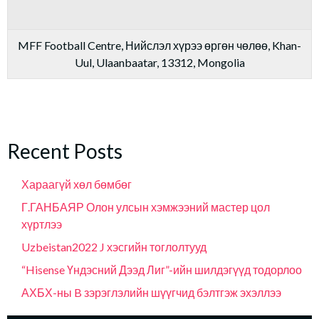
MFF Football Centre, Нийслэл хүрээ өргөн чөлөө, Khan-
Uul, Ulaanbaatar, 13312, Mongolia
Recent Posts
Хараагүй хөл бөмбөг
Г.ГАНБАЯР Олон улсын хэмжээний мастер цол
хүртлээ
Uzbeistan2022 J хэсгийн тоглолтууд
“Hisense Үндэсний Дээд Лиг”-ийн шилдэгүүд тодорлоо
АХБХ-ны B зэрэглэлийн шүүгчид бэлтгэж эхэллээ