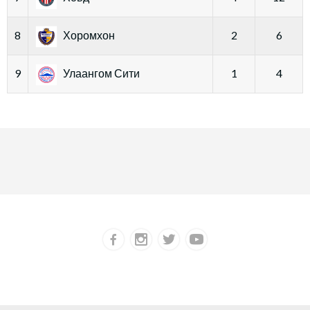
8
Хоромхон
2
6
9
Улаангом Сити
1
4