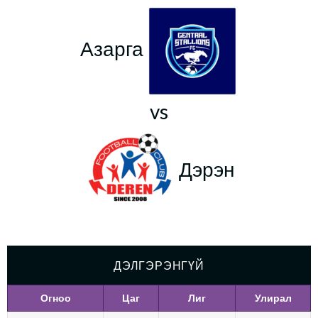
Азарга
vs
Дэрэн
ДЭЛГЭРЭНГҮЙ
Огноо
Цаг
Лиг
Улирал