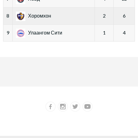
8
Хоромхон
2
6
9
Улаангом Сити
1
4