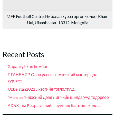
MFF Football Centre, Нийслэл хүрээ өргөн чөлөө, Khan-
Uul, Ulaanbaatar, 13312, Mongolia
Recent Posts
Хараагүй хөл бөмбөг
Г.ГАНБАЯР Олон улсын хэмжээний мастер цол
хүртлээ
Uzbeistan2022 J хэсгийн тоглолтууд
“Hisense Үндэсний Дээд Лиг”-ийн шилдэгүүд тодорлоо
АХБХ-ны B зэрэглэлийн шүүгчид бэлтгэж эхэллээ