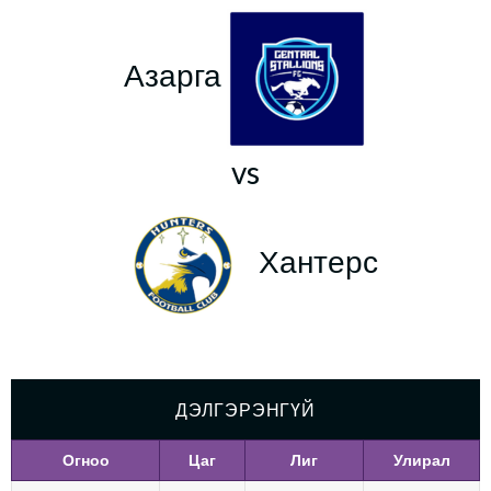
Азарга
vs
Хантерс
ДЭЛГЭРЭНГҮЙ
Огноо
Цаг
Лиг
Улирал