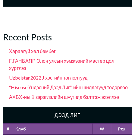
Recent Posts
Хараагүй хөл бөмбөг
Г.ГАНБАЯР Олон улсын хэмжээний мастер цол
хүртлээ
Uzbeistan2022 J хэсгийн тоглолтууд
“Hisense Үндэсний Дээд Лиг”-ийн шилдэгүүд тодорлоо
АХБХ-ны B зэрэглэлийн шүүгчид бэлтгэж эхэллээ
ДЭЭД ЛИГ
#
Клуб
W
Pts