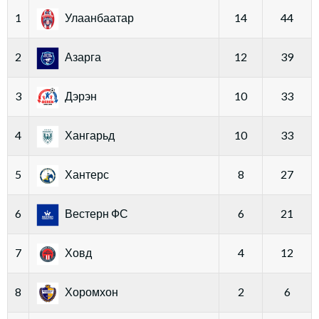
1
Улаанбаатар
14
44
2
Азарга
12
39
3
Дэрэн
10
33
4
Хангарьд
10
33
5
Хантерс
8
27
6
Вестерн ФС
6
21
7
Ховд
4
12
8
Хоромхон
2
6