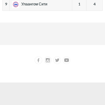
9
Улаангом Сити
1
4