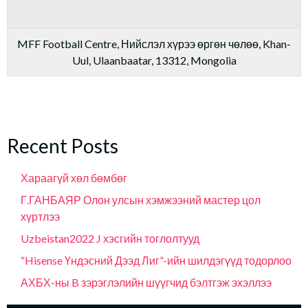
MFF Football Centre, Нийслэл хүрээ өргөн чөлөө, Khan-
Uul, Ulaanbaatar, 13312, Mongolia
Recent Posts
Хараагүй хөл бөмбөг
Г.ГАНБАЯР Олон улсын хэмжээний мастер цол
хүртлээ
Uzbeistan2022 J хэсгийн тоглолтууд
“Hisense Үндэсний Дээд Лиг”-ийн шилдэгүүд тодорлоо
АХБХ-ны B зэрэглэлийн шүүгчид бэлтгэж эхэллээ