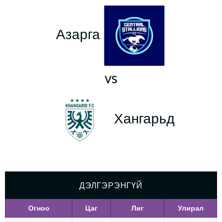
Азарга
vs
Хангарьд
ДЭЛГЭРЭНГҮЙ
Огноо
Цаг
Лиг
Улирал