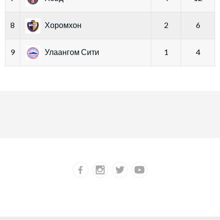
8
Хоромхон
2
6
9
Улаангом Сити
1
4