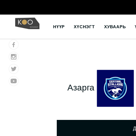
Skip
to
НҮҮР
ХҮСНЭГТ
ХУВААРЬ
content
Азарга