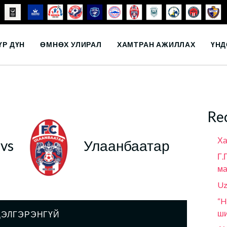
ҮР ДҮН
ӨМНӨХ УЛИРАЛ
ХАМТРАН АЖИЛЛАХ
ҮНД
Re
Ха
vs
Улаанбаатар
Г.
ма
Uz
“H
ши
ДЭЛГЭРЭНГҮЙ