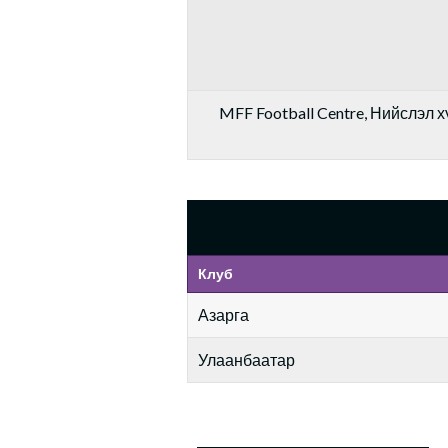
MFF Football Centre, Нийслэл хү
Клуб
Азарга
Улаанбаатар