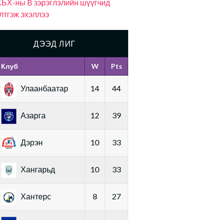
БХ-ны B зэрэглэлийн шүүгчид
лтгэж эхэллээ
ДЭЭД ЛИГ
Клуб
W
Pts
Улаанбаатар
14
44
Азарга
12
39
Дэрэн
10
33
Хангарьд
10
33
Хантерс
8
27