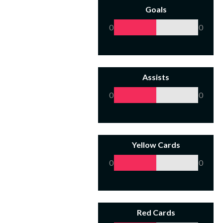
Goals
0
0
Assists
0
0
Yellow Cards
0
0
Red Cards