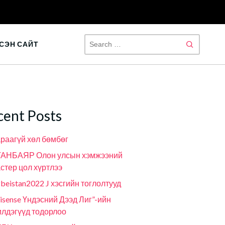
SEAR
СЭН САЙТ
FOR:
cent Posts
раагүй хөл бөмбөг
ГАНБАЯР Олон улсын хэмжээний
стер цол хүртлээ
beistan2022 J хэсгийн тоглолтууд
isense Үндэсний Дээд Лиг”-ийн
лдэгүүд тодорлоо