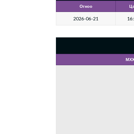
Огноо
Ц
2026-06-21
16
МХХ