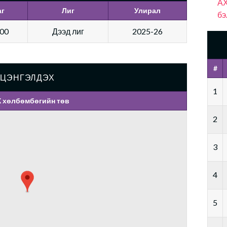
АХ
аг
Лиг
Улирал
бэ
:00
Дээд лиг
2025-26
#
ЦЭНГЭЛДЭХ
1
 хөлбөмбөгийн төв
2
3
4
5