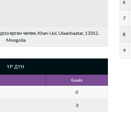
6
7
рээ өргөн чөлөө, Khan-Uul, Ulaanbaatar, 13312,
8
Mongolia
9
ҮР ДҮН
Goals
0
3