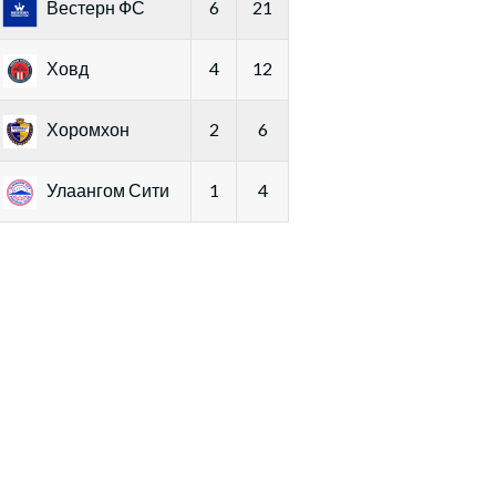
Вестерн ФС
6
21
Ховд
4
12
Хоромхон
2
6
Улаангом Сити
1
4