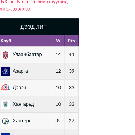
БХ-ны B зэрэглэлийн шүүгчид
лтгэж эхэллээ
ДЭЭД ЛИГ
Клуб
W
Pts
Улаанбаатар
14
44
Азарга
12
39
Дэрэн
10
33
Хангарьд
10
33
Хантерс
8
27