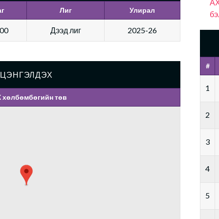
АХ
аг
Лиг
Улирал
бэ
:00
Дээд лиг
2025-26
#
ЦЭНГЭЛДЭХ
1
 хөлбөмбөгийн төв
2
3
4
5