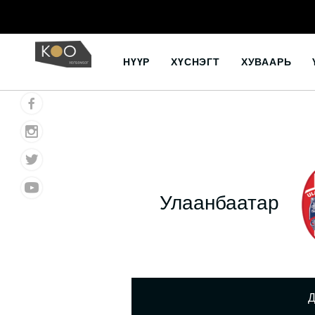
Skip
to
НҮҮР
ХҮСНЭГТ
ХУВААРЬ
content
Улаанбаатар