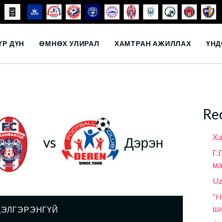
ҮР ДҮН
ӨМНӨХ УЛИРАЛ
ХАМТРАН АЖИЛЛАХ
ҮНД
Re
Ха
vs
Дэрэн
Г.
ма
Uz
“H
ши
ДЭЛГЭРЭНГҮЙ