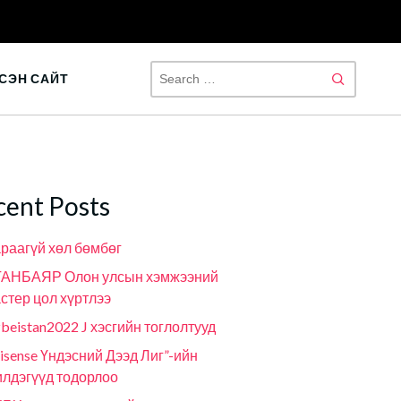
SEAR
СЭН САЙТ
FOR:
cent Posts
раагүй хөл бөмбөг
ГАНБАЯР Олон улсын хэмжээний
стер цол хүртлээ
beistan2022 J хэсгийн тоглолтууд
isense Үндэсний Дээд Лиг”-ийн
лдэгүүд тодорлоо