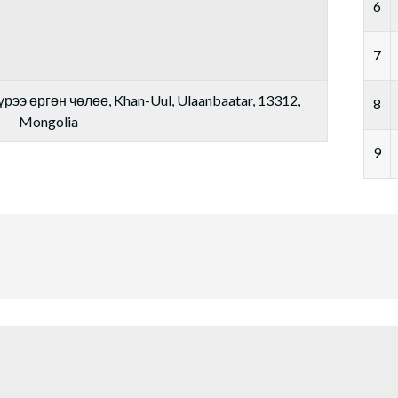
6
7
рээ өргөн чөлөө, Khan-Uul, Ulaanbaatar, 13312,
8
Mongolia
9