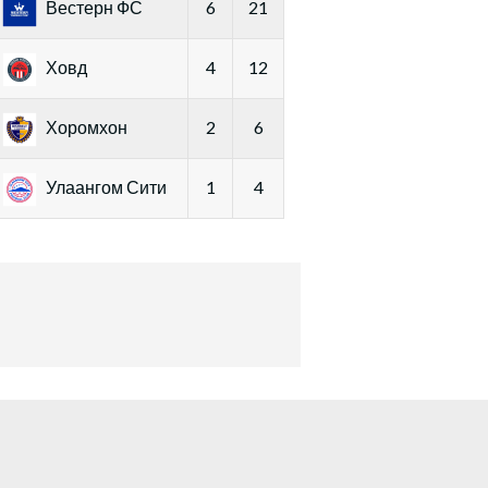
Вестерн ФС
6
21
Ховд
4
12
Хоромхон
2
6
Улаангом Сити
1
4