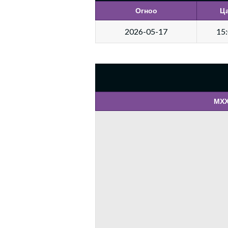
Огноо
Ц
2026-05-17
15
МХХ