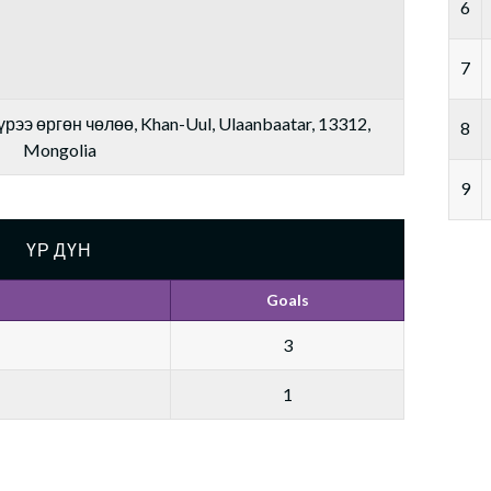
6
7
рээ өргөн чөлөө, Khan-Uul, Ulaanbaatar, 13312,
8
Mongolia
9
ҮР ДҮН
Goals
3
1