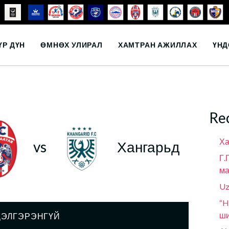
ҮР ДҮН
ӨМНӨХ УЛИРАЛ
ХАМТРАН АЖИЛЛАХ
ҮНД
Re
Ха
vs
Хангарьд
Г.
ма
Uz
“H
ши
ДЭЛГЭРЭНГҮЙ