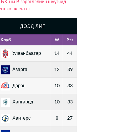
БХ-ны B зэрэглэлийн шүүгчид
лтгэж эхэллээ
ДЭЭД ЛИГ
Клуб
W
Pts
Улаанбаатар
14
44
Азарга
12
39
Дэрэн
10
33
Хангарьд
10
33
Хантерс
8
27