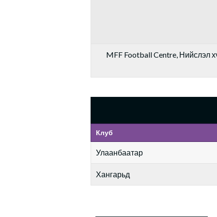
MFF Football Centre, Нийслэл хү
Клуб
Улаанбаатар
Хангарьд