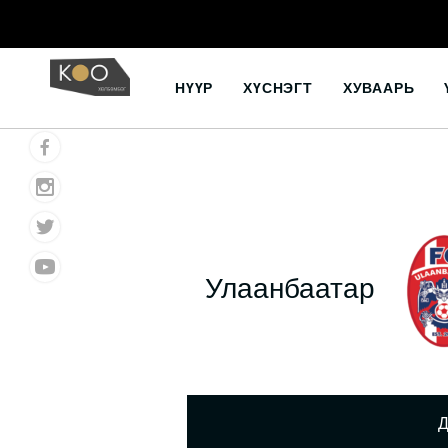
Skip
to
НҮҮР
ХҮСНЭГТ
ХУВААРЬ
content
Улаанбаатар