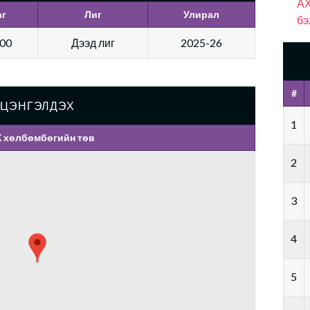
АХ
аг
Лиг
Улирал
бэ
:00
Дээд лиг
2025-26
#
ЦЭНГЭЛДЭХ
1
 хөлбөмбөгийн төв
2
3
4
5