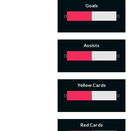
Goals
0
0
Assists
0
0
Yellow Cards
0
0
Red Cards