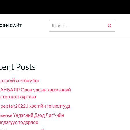
SEAR
СЭН САЙТ
FOR:
cent Posts
раагүй хөл бөмбөг
ГАНБАЯР Олон улсын хэмжээний
стер цол хүртлээ
beistan2022 J хэсгийн тоглолтууд
isense Үндэсний Дээд Лиг”-ийн
лдэгүүд тодорлоо