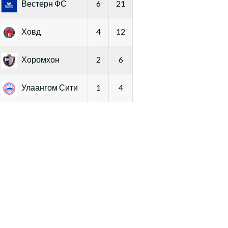
Вестерн ФС
6
21
Ховд
4
12
Хоромхон
2
6
Улаангом Сити
1
4