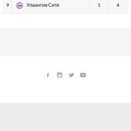
9
Улаангом Сити
1
4