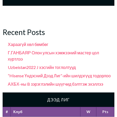
Recent Posts
Хараагүй хөл бөмбөг
Г.ГАНБАЯР Олон улсын хэмжээний мастер цол
хүртлээ
Uzbeistan2022 J хэсгийн тоглолтууд
“Hisense Үндэсний Дээд Лиг”-ийн шилдэгүүд тодорлоо
АХБХ-ны B зэрэглэлийн шүүгчид бэлтгэж эхэллээ
ДЭЭД ЛИГ
#
Клуб
W
Pts