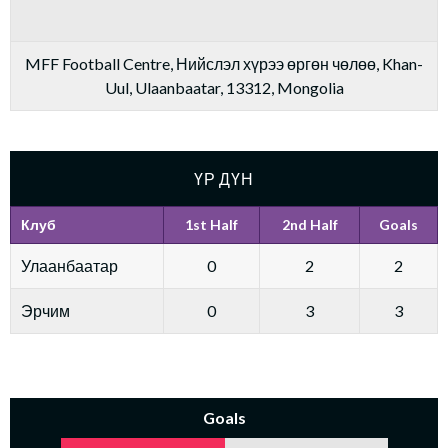
MFF Football Centre, Нийслэл хүрээ өргөн чөлөө, Khan-
Uul, Ulaanbaatar, 13312, Mongolia
ҮР ДҮН
Клуб
1st Half
2nd Half
Goals
Улаанбаатар
0
2
2
Эрчим
0
3
3
Goals