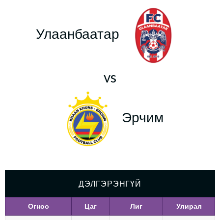
Улаанбаатар
vs
Эрчим
ДЭЛГЭРЭНГҮЙ
Огноо
Цаг
Лиг
Улирал