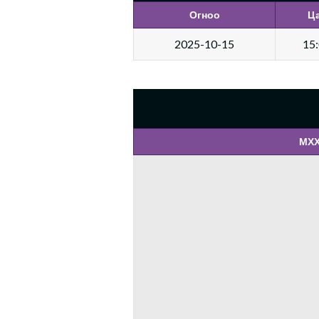
Огноо
Ц
2025-10-15
15
МХХ