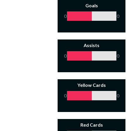
Goals
0
0
Assists
0
0
Yellow Cards
0
0
Red Cards