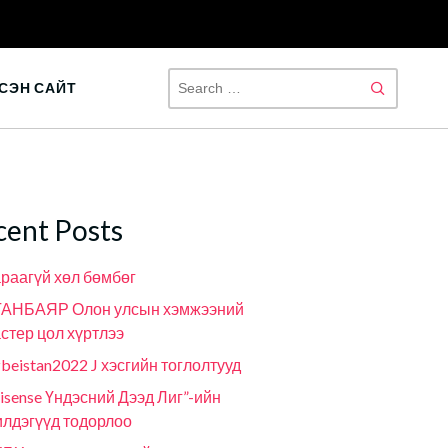
SEAR
СЭН САЙТ
FOR:
cent Posts
раагүй хөл бөмбөг
ГАНБАЯР Олон улсын хэмжээний
стер цол хүртлээ
beistan2022 J хэсгийн тоглолтууд
isense Үндэсний Дээд Лиг”-ийн
лдэгүүд тодорлоо