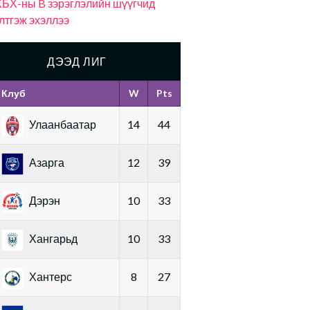
БХ-ны B зэрэглэлийн шүүгчид
лтгэж эхэллээ
ДЭЭД ЛИГ
Клуб
W
Pts
Улаанбаатар
14
44
Азарга
12
39
Дэрэн
10
33
Хангарьд
10
33
Хантерс
8
27