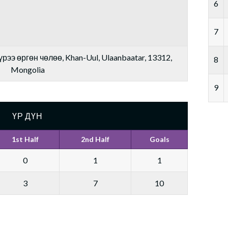
6
7
рээ өргөн чөлөө, Khan-Uul, Ulaanbaatar, 13312,
8
Mongolia
9
ҮР ДҮН
1st Half
2nd Half
Goals
0
1
1
3
7
10