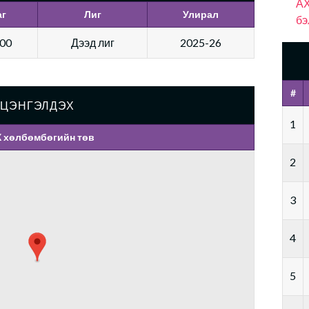
АХ
аг
Лиг
Улирал
бэ
:00
Дээд лиг
2025-26
#
ЦЭНГЭЛДЭХ
1
 хөлбөмбөгийн төв
2
3
4
5