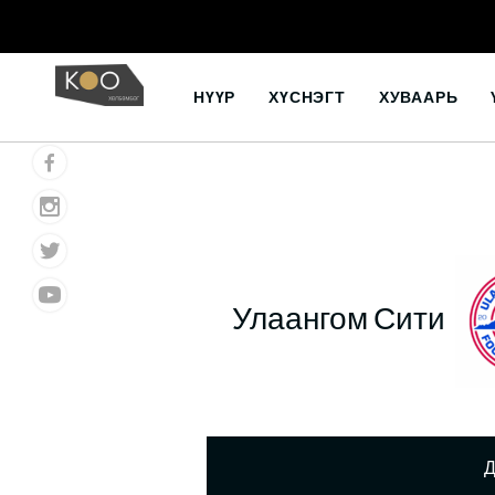
Skip
to
НҮҮР
ХҮСНЭГТ
ХУВААРЬ
content
Улаангом Сити