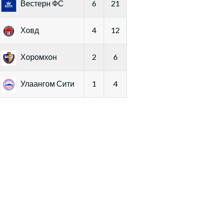
Вестерн ФС
6
21
Ховд
4
12
Хоромхон
2
6
Улаангом Сити
1
4