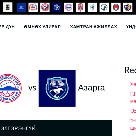
ҮР ДҮН
ӨМНӨХ УЛИРАЛ
ХАМТРАН АЖИЛЛАХ
ҮНД
Re
Ха
vs
Азарга
Г.
ма
Uz
“H
ши
ДЭЛГЭРЭНГҮЙ