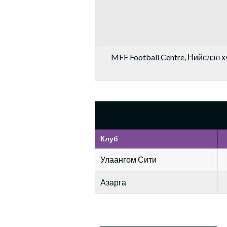
MFF Football Centre, Нийслэл хү
Клуб
Улаангом Сити
Азарга