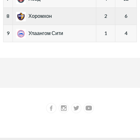
8
Хоромхон
2
6
9
Улаангом Сити
1
4