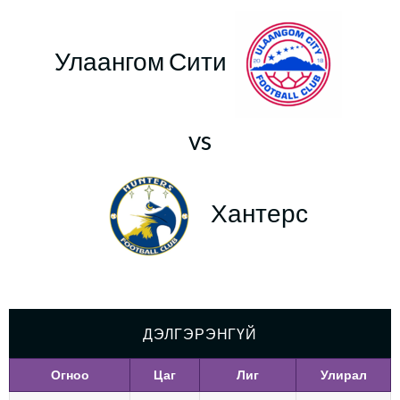
Улаангом Сити
vs
Хантерс
ДЭЛГЭРЭНГҮЙ
Огноо
Цаг
Лиг
Улирал