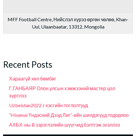
MFF Football Centre, Нийслэл хүрээ өргөн чөлөө, Khan-
Uul, Ulaanbaatar, 13312, Mongolia
Recent Posts
Хараагүй хөл бөмбөг
Г.ГАНБАЯР Олон улсын хэмжээний мастер цол
хүртлээ
Uzbeistan2022 J хэсгийн тоглолтууд
“Hisense Үндэсний Дээд Лиг”-ийн шилдэгүүд тодорлоо
АХБХ-ны B зэрэглэлийн шүүгчид бэлтгэж эхэллээ