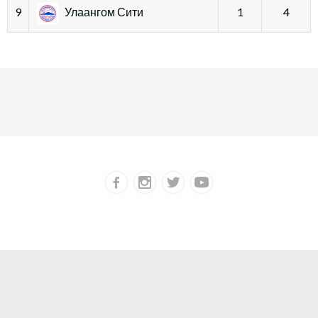
9
Улаангом Сити
1
4