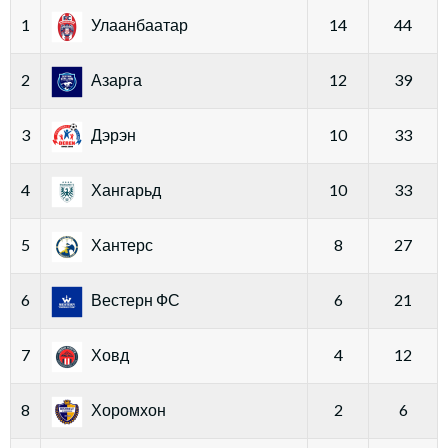
1
Улаанбаатар
14
44
2
Азарга
12
39
3
Дэрэн
10
33
4
Хангарьд
10
33
5
Хантерс
8
27
6
Вестерн ФС
6
21
7
Ховд
4
12
8
Хоромхон
2
6