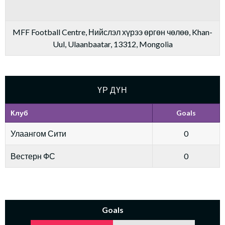
MFF Football Centre, Нийслэл хүрээ өргөн чөлөө, Khan-
Uul, Ulaanbaatar, 13312, Mongolia
ҮР ДҮН
Клуб
Goals
Улаангом Сити
0
Вестерн ФС
0
Goals