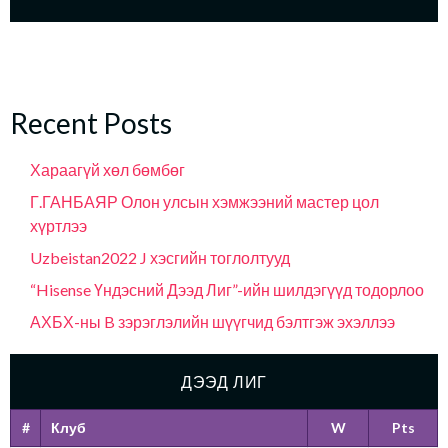
Recent Posts
Хараагүй хөл бөмбөг
Г.ГАНБАЯР Олон улсын хэмжээний мастер цол
хүртлээ
Uzbeistan2022 J хэсгийн тоглолтууд
“Hisense Үндэсний Дээд Лиг”-ийн шилдэгүүд тодорлоо
АХБХ-ны B зэрэглэлийн шүүгчид бэлтгэж эхэллээ
ДЭЭД ЛИГ
#
Клуб
W
Pts