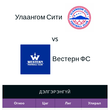
Улаангом Сити
vs
Вестерн ФС
ДЭЛГЭРЭНГҮЙ
Огноо
Цаг
Лиг
Улирал