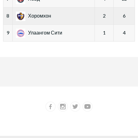
8
Хоромхон
2
6
9
Улаангом Сити
1
4