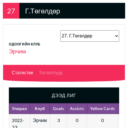
27
Г.Төгөлдөр
ОДООГИЙН КЛУБ
Эрчим
Статистик
Тоглолтууд
ДЭЭД ЛИГ
Улирал
Клуб
Goals
Assists
Yellow Cards
Red
2022-
Эрчим
3
0
0
23