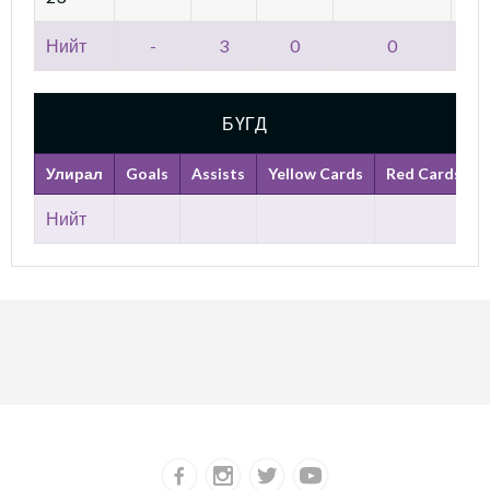
Нийт
-
3
0
0
БҮГД
Улирал
Goals
Assists
Yellow Cards
Red Cards
Нийт