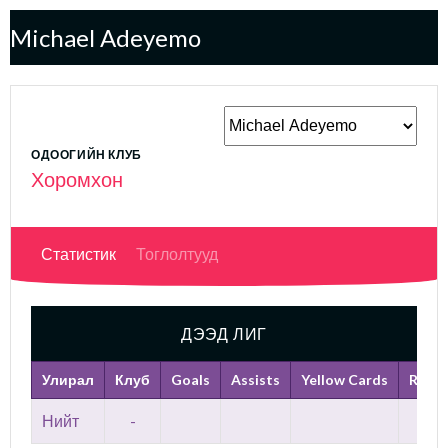
Michael Adeyemo
ОДООГИЙН КЛУБ
Хоромхон
Статистик
Тоглолтууд
ДЭЭД ЛИГ
Улирал
Клуб
Goals
Assists
Yellow Cards
Red C
Нийт
-