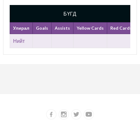
БҮГД
Улирал
Goals
Assists
Yellow Cards
Red Cards
Нийт