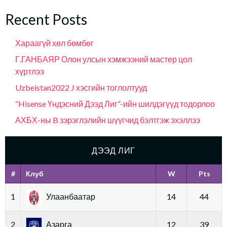
Recent Posts
Хараагүй хөл бөмбөг
Г.ГАНБАЯР Олон улсын хэмжээний мастер цол
хүртлээ
Uzbeistan2022 J хэсгийн тоглолтууд
“Hisense Үндэсний Дээд Лиг”-ийн шилдэгүүд тодорлоо
АХБХ-ны B зэрэглэлийн шүүгчид бэлтгэж эхэллээ
ДЭЭД ЛИГ
#
Клуб
W
Pts
1
Улаанбаатар
14
44
2
Азарга
12
39