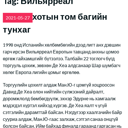
Tag:
Вильярреал
Жижиг хотын том багийн
2021-05-27
тунхаг
1998 онд Испанийн хөлбөмбөгийн дээд лигт анх дэвшин
гарч ирсэн Вильярреал Европын тавцанд анхны цомоо
өргөж гайхамшгийг бүтээлээ. Талбайн 22 тоглогч бүгд
торгууль цохиж, зөвхөн Де Хеа алдсанаар Шар шумбагч
хөлөг Европа лигийн цомыг өргөлөө.
Торгуулийн цохилт алдаж Ман.Ю-г цомгүй хоцроосон
Давид Де Хеа олон нийтийн сүлжээний дайралт,
доромжлолд бөмбөгдүүлж, эхнэр Эдурне нь хамгаалж
мэдэгдэл хүртэл хийхэд хүргэв. Де Хеа яалт ч үгүй
сэтгэлийн дарамттай байсан. Нэгдүгээр хаалгачийн байр
сууриа алдаж, Ман.Ю-гаас залхаж, сэтгэл санаа онцгүй
болсон байсан. Ийм байхад финалд гараанд гаргасан нь