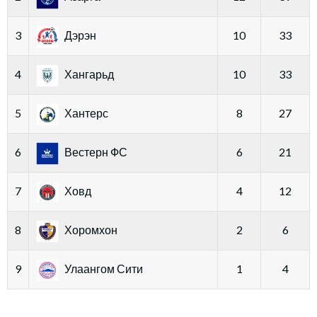
3
Дэрэн
10
33
4
Хангарьд
10
33
5
Хантерс
8
27
6
Вестерн ФС
6
21
7
Ховд
4
12
8
Хоромхон
2
6
9
Улаангом Сити
1
4