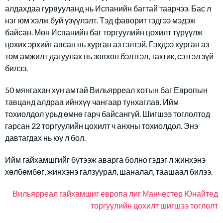
алдахдаа гурвууланд нь Испанийн багтай таарчээ. Бас л
нэг юм хэлж буй үзүүлэлт. Тэд фаворит гэдгээ мэдэж
байсан. Мөн Испанийн баг торгуулийн цохилт түрүүлж
цохих эрхийг авсан нь хурган аз гэлтэй. Гэхдээ хурган аз
том амжилт дагуулах нь зөвхөн бэлтгэл, тактик, сэтгэл зүй
билээ.
50 мянгахан хүн амтай Вильярреал хотын баг Европын
тавцанд алдраа ийнхүү чангаар тунхаглав. Ийм
тохиолдол урьд өмнө гарч байсангүй. Шигшээ тоглолтод
гарсан 22 торгуулийн цохилт ч анхны тохиолдол. Энэ
давтагдах нь юу л бол.
Ийм гайхамшгийг бүтээж аварга болно гэдэг л жинхэнэ
хөлбөмбөг, жинхэнэ галзуурал, шаналал, таашаал билээ.
Вильярреал
гайхамшиг
европа лиг
Манчестер Юнайтед
торгуулийн цохилт
шигшээ тоглолт