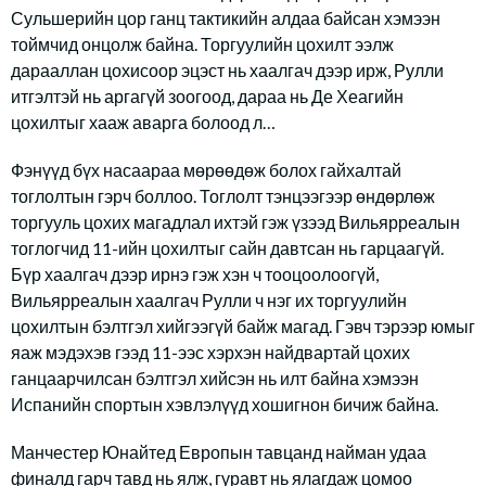
Сульшерийн цор ганц тактикийн алдаа байсан хэмээн
тоймчид онцолж байна. Торгуулийн цохилт ээлж
дарааллан цохисоор эцэст нь хаалгач дээр ирж, Рулли
итгэлтэй нь аргагүй зоогоод, дараа нь Де Хеагийн
цохилтыг хааж аварга болоод л…
Фэнүүд бүх насаараа мөрөөдөж болох гайхалтай
тоглолтын гэрч боллоо. Тоглолт тэнцээгээр өндөрлөж
торгууль цохих магадлал ихтэй гэж үзээд Вильярреалын
тоглогчид 11-ийн цохилтыг сайн давтсан нь гарцаагүй.
Бүр хаалгач дээр ирнэ гэж хэн ч тооцоолоогүй,
Вильярреалын хаалгач Рулли ч нэг их торгуулийн
цохилтын бэлтгэл хийгээгүй байж магад. Гэвч тэрээр юмыг
яаж мэдэхэв гээд 11-ээс хэрхэн найдвартай цохих
ганцаарчилсан бэлтгэл хийсэн нь илт байна хэмээн
Испанийн спортын хэвлэлүүд хошигнон бичиж байна.
Манчестер Юнайтед Европын тавцанд найман удаа
финалд гарч тавд нь ялж, гуравт нь ялагдаж цомоо