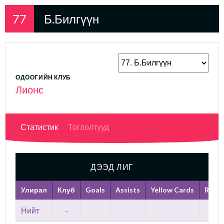
77
Б.Билгүүн
ОДООГИЙН КЛУБ
Лионс
Статистик
Тоглолтууд
ДЭЭД ЛИГ
Улирал
Клуб
Goals
Assists
Yellow Cards
Red C
Нийт
-