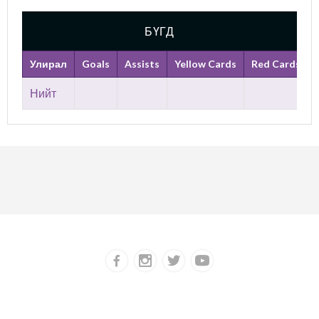
БҮГД
Улирал
Goals
Assists
Yellow Cards
Red Cards
Нийт