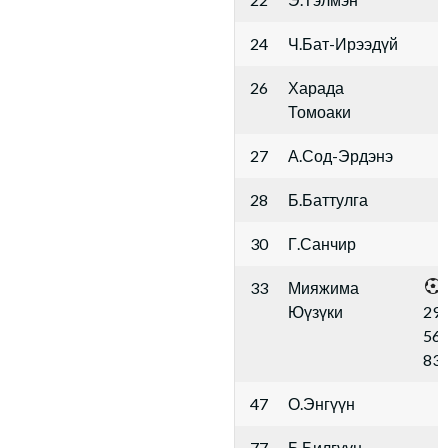
24
Ч.Бат-Ирээдүй
26
Харада
Томоаки
27
А.Сод-Эрдэнэ
28
Б.Баттулга
30
Г.Санчир
33
Мияжима
Юүзүки
29',
56',
83'
47
О.Энгүүн
77
Б.Билгүүн