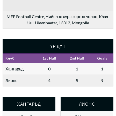
MFF Football Centre, Нийслэл хүрээ өргөн чөлөө, Khan-
Uul, Ulaanbaatar, 13312, Mongolia
ҮР ДҮН
Клуб
1st Half
2nd Half
Goals
Хангарьд
0
1
1
Лионс
4
5
9
ХАНГАРЬД
ЛИОНС