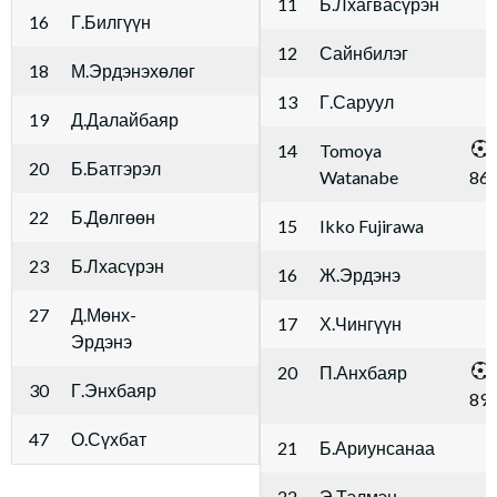
11
Б.Лхагвасүрэн
16
Г.Билгүүн
12
Сайнбилэг
18
М.Эрдэнэхөлөг
13
Г.Саруул
19
Д.Далайбаяр
14
Tomoya
20
Б.Батгэрэл
Watanabe
86'
22
Б.Дөлгөөн
15
Ikko Fujirawa
23
Б.Лхасүрэн
16
Ж.Эрдэнэ
27
Д.Мөнх-
17
Х.Чингүүн
Эрдэнэ
20
П.Анхбаяр
30
Г.Энхбаяр
89'
47
О.Сүхбат
21
Б.Ариунсанаа
22
Э.Тэлмэн