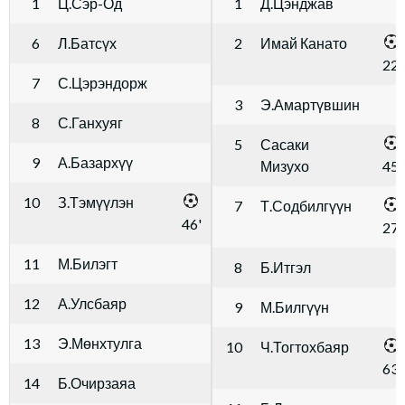
1
Ц.Сэр-Од
1
Д.Цэнджав
6
Л.Батсүх
2
Имай Канато
22'
7
С.Цэрэндорж
3
Э.Амартүвшин
8
С.Ганхуяг
5
Сасаки
9
А.Базархүү
Мизухо
45'
10
З.Тэмүүлэн
7
Т.Содбилгүүн
46'
27'
11
М.Билэгт
8
Б.Итгэл
12
А.Улсбаяр
9
М.Билгүүн
13
Э.Мөнхтулга
10
Ч.Тогтохбаяр
63'
14
Б.Очирзаяа