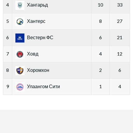
4
Хангарьд
10
33
5
Хантерс
8
27
6
Вестерн ФС
6
21
7
Ховд
4
12
8
Хоромхон
2
6
9
Улаангом Сити
1
4