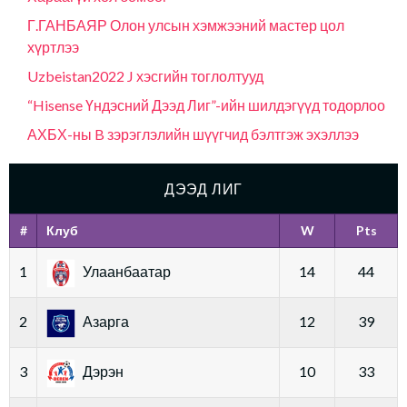
Г.ГАНБАЯР Олон улсын хэмжээний мастер цол
хүртлээ
Uzbeistan2022 J хэсгийн тоглолтууд
“Hisense Үндэсний Дээд Лиг”-ийн шилдэгүүд тодорлоо
АХБХ-ны B зэрэглэлийн шүүгчид бэлтгэж эхэллээ
ДЭЭД ЛИГ
#
Клуб
W
Pts
1
Улаанбаатар
14
44
2
Азарга
12
39
3
Дэрэн
10
33