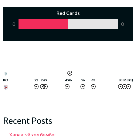
Red Cards
0
0
KO
22
27
29
45
46
56
63
83
86
89
ҮЦ
Recent Posts
Хараагүй хөл бөмбөг