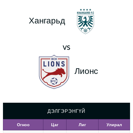
Хангарьд
vs
Лионс
ДЭЛГЭРЭНГҮЙ
Огноо
Цаг
Лиг
Улирал