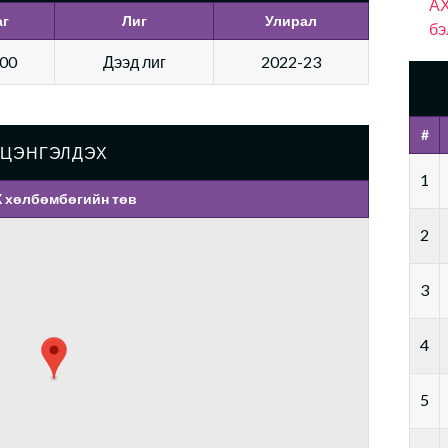
АХ
аг
Лиг
Улирал
бэ
:00
Дээд лиг
2022-23
#
ЦЭНГЭЛДЭХ
1
 хөлбөмбөгийн төв
2
3
4
5