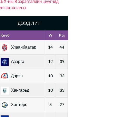
БХ-ны B зэрэглэлийн шүүгчид
лтгэж эхэллээ
ДЭЭД ЛИГ
Клуб
W
Pts
Улаанбаатар
14
44
Азарга
12
39
Дэрэн
10
33
Хангарьд
10
33
Хантерс
8
27