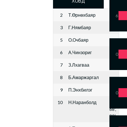
ХОВД
2
Т.Өрнөхбаяр
6
3
Г.Нямбаяр
5
О.Очбаяр
6
А.Чинзориг
0
7
З.Лхагваа
8
Б.Амаржаргал
9
П.Энхбилэг
0
10
Н.Наранболд
68',
82'