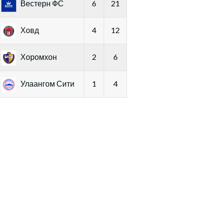
Вестерн ФС
6
21
Ховд
4
12
Хоромхон
2
6
Улаангом Сити
1
4