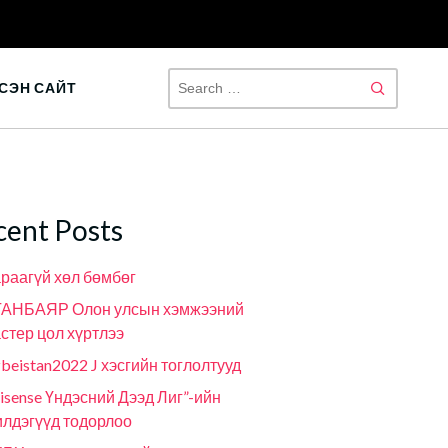
SEAR
СЭН САЙТ
FOR:
cent Posts
раагүй хөл бөмбөг
ГАНБАЯР Олон улсын хэмжээний
стер цол хүртлээ
beistan2022 J хэсгийн тоглолтууд
isense Үндэсний Дээд Лиг”-ийн
лдэгүүд тодорлоо