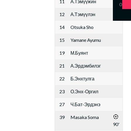
11
А.Тэмүүжин
0
12
А.Тэмүүлэн
14
Otsuka Sho
15
Yamane Ayumu
19
М.Буянт
21
А.Эрдэмбилэг
22
Б.Энхтулга
23
О.Энх-Оргил
27
Ч.Бат-Эрдэнэ
39
Masaka Soma
90'