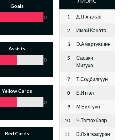
ЛИОНС
Goals
1
Д.Цэнджав
0
2
Имай Канато
3
Э.Амартүвшин
Assists
5
Сасаки
0
Мизухо
7
Т.Содбилгүүн
Yellow Cards
8
Б.Итгэл
0
9
М.Билгүүн
10
Ч.Тогтохбаяр
Red Cards
11
Б.Лхагвасүрэн