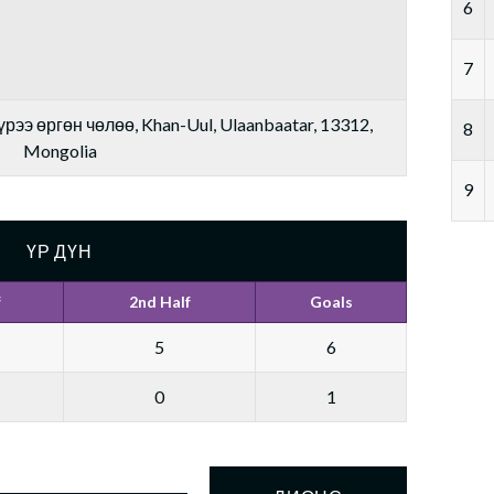
6
7
рээ өргөн чөлөө, Khan-Uul, Ulaanbaatar, 13312,
8
Mongolia
9
ҮР ДҮН
f
2nd Half
Goals
5
6
0
1