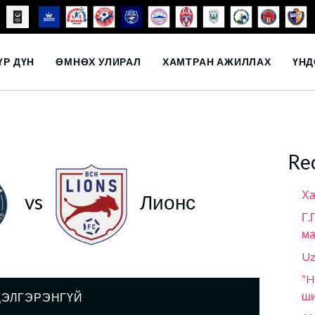
ҮР ДҮН
ӨМНӨХ УЛИРАЛ
ХАМТРАН АЖИЛЛАХ
ҮНД
Re
Ха
vs
Лионс
Г.
ма
Uz
“H
ши
ДЭЛГЭРЭНГҮЙ