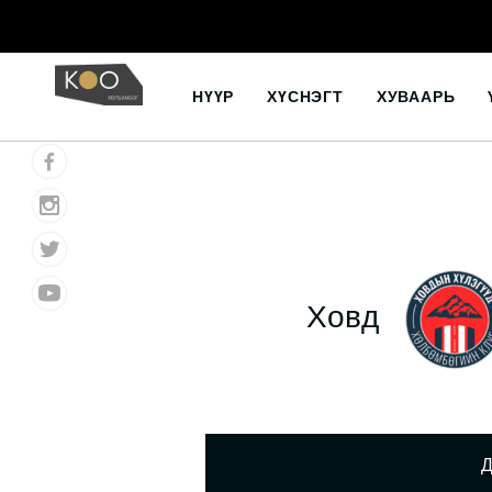
Skip
to
НҮҮР
ХҮСНЭГТ
ХУВААРЬ
content
Ховд