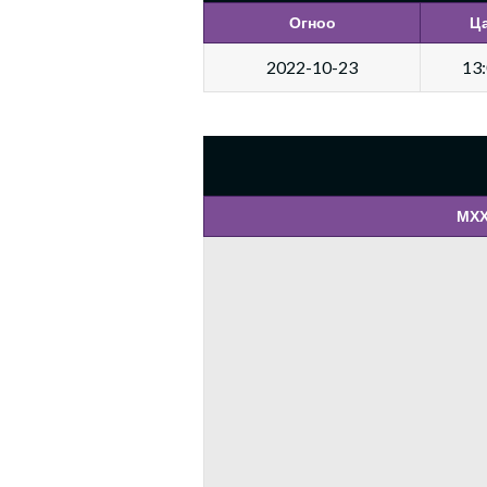
Огноо
Ц
2022-10-23
13
МХХ