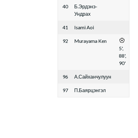
40
Б.Эрдэнэ-
Ундрах
41
Isami Aoi
92
Murayama Ken
5',
88',
90'
96
А.Сайханчулуун
97
П.Баярцэнгэл