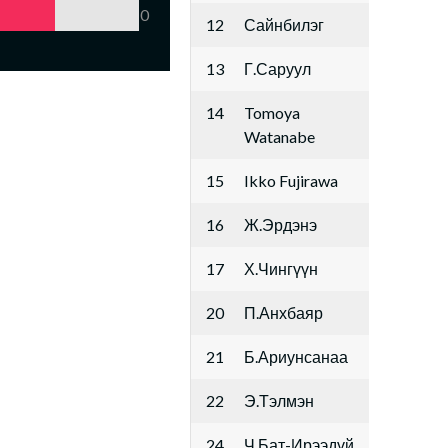
0
12
Сайнбилэг
13
Г.Саруул
14
Tomoya
Watanabe
15
Ikko Fujirawa
16
Ж.Эрдэнэ
17
Х.Чингүүн
20
П.Анхбаяр
21
Б.Ариунсанаа
22
Э.Тэлмэн
24
Ч.Бат-Ирээдүй