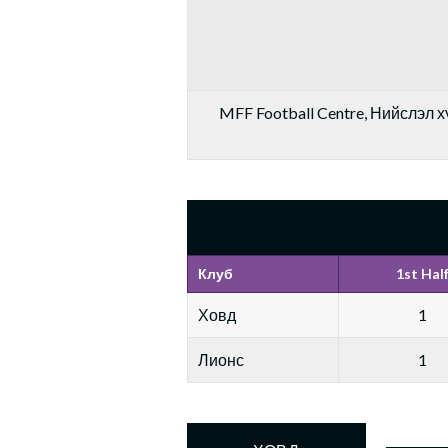
MFF Football Centre, Нийслэл хү
Клуб
1st Hal
Ховд
1
Лионс
1