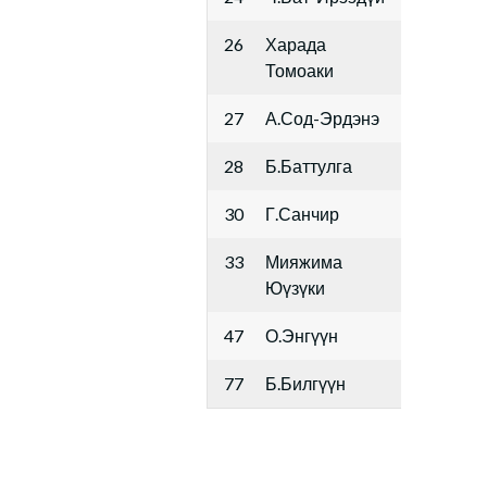
26
Харада
Томоаки
27
А.Сод-Эрдэнэ
28
Б.Баттулга
30
Г.Санчир
33
Мияжима
Юүзүки
47
О.Энгүүн
77
Б.Билгүүн