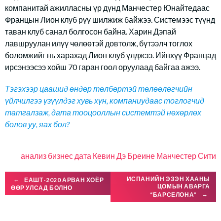
компанитай ажилласны үр дүнд Манчестер Юнайтедаас
Францын Лион клуб рүү шилжиж байжээ. Системээс түүнд
таван клуб санал болгосон байна. Харин Дэпай
лавшруулан илүү чөлөөтэй довтолж, бүтээлч тоглох
боломжийг нь харахад Лион клуб үлджээ. Ийнхүү Францад
ирсэнээсээ хойш 70 гаран гоол оруулаад байгаа ажээ.
Тэгэхээр цаашид өндөр төлбөртэй төлөөлөгчийн
үйлчилгээ үзүүлдэг хувь хүн, компаниудаас тоглогчид
татгалзаж, дата тооцооллын системтэй нөхөрлөх
болов уу, яах бол?
анализ
бизнес
дата
Кевин Дэ Бреине
Манчестер Сити
Post
ИСПАНИЙН ЭЗЭН ХААНЫ
←
ЕАШТ-2020 АРВАН ХОЁР
ЦОМЫН АВАРГА
ӨӨР УЛСАД БОЛНО
“БАРСЕЛОНА”
→
navigation