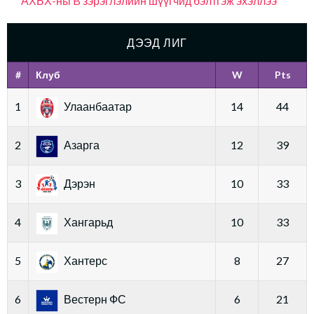
АХБХ-ны B зэрэглэлийн шүүгчид бэлтгэж эхэллээ
ДЭЭД ЛИГ
#
Клуб
W
Pts
1
Улаанбаатар
14
44
2
Азарга
12
39
3
Дэрэн
10
33
4
Хангарьд
10
33
5
Хантерс
8
27
6
Вестерн ФС
6
21