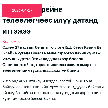
Кэвин Де Брейне
2021-04-17
төлөөлөгчөөс илүү датанд
итгэжээ
Хөлбөмбөг
Өдгөө 29 настай, бельги тоглогч КДБ буюу Кэвин Де
Брейне хугацаанаасаа өмнө гэрээгээ дахин сунгаж,
2025 он хүртэл Этихадад үлдэхээр болсон.
Сонирхолтой нь, гэрээ шинэчлэх ажилд ямар нэг
төлөөлөгчийн туслалцаа аваагүй байна
2015 онд анх Сити клубт нэгдсэнээс хойш 2018 онд
байгуулсан таван жилийн гэрээ 2023 онд дуусах байсан ч
ийнхүү багтайгаа тохиролцоонд хүрч дахин дөрвөн жил
хүчин зүтгэхээр болсон байна.