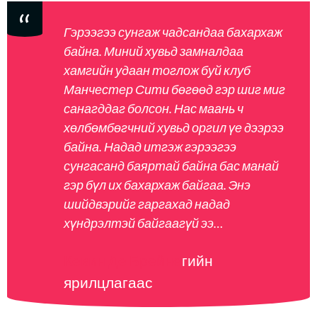
Гэрээгээ сунгаж чадсандаа бахархаж
байна. Миний хувьд замналдаа
хамгийн удаан тоглож буй клуб
Манчестер Сити бөгөөд гэр шиг миг
санагддаг болсон. Нас маань ч
хөлбөмбөгчний хувьд оргил үе дээрээ
байна. Надад итгэж гэрээгээ
сунгасанд баяртай байна бас манай
гэр бүл их бахархаж байгаа. Энэ
шийдвэрийг гаргахад надад
хүндрэлтэй байгаагүй ээ…
Кевин Де Брейне
гийн
ярилцлагаас