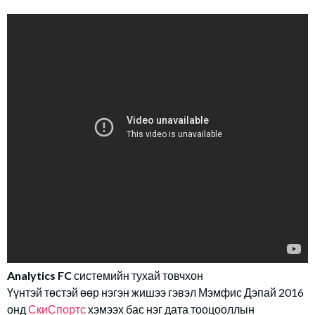
Analytics FC
системийн тухай товчхон
Үүнтэй төстэй өөр нэгэн жишээ гэвэл Мэмфис Дэпай 2016
онд
СкиСпортс
хэмээх бас нэг дата тооцооллын