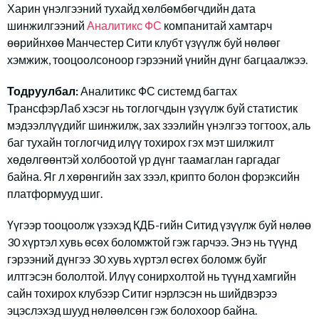
Харин үнэлгээний тухайд хөлбөмбөгчдийн дата
шинжилгээний
Аналитикс ФС
компанитай хамтарч
өөрийнхөө Манчестер Сити клубт үзүүлж буй нөлөөг
хэмжиж, тооцоолсоноор гэрээний үнийн дүнг багцаалжээ.
Тодруулбал:
Аналитикс ФС системд багтах
ТрансфэрЛаб хэсэг нь тоглогчдын үзүүлж буй статистик
мэдээллүүдийг шинжилж, зах зээлийн үнэлгээ тогтоох, аль
баг тухайн тоглогчид илүү тохирох гэх мэт шилжилт
хөдөлгөөнтэй холбоотой үр дүнг таамаглан гаргадаг
байна. Яг л хөрөнгийн зах зээл, крипто болон форэксийн
платформууд шиг.
Үүгээр тооцоолж үзэхэд КДБ-гийн Ситид үзүүлж буй нөлөө
30 хүртэл хувь өсөх боломжтой гэж гарчээ. Энэ нь түүнд
гэрээний дүнгээ 30 хувь хүртэл өсгөх боломж буйг
илтгэсэн бололтой. Илүү сонирхолтой нь түүнд хамгийн
сайн тохирох клубээр Ситиг нэрлэсэн нь шийдвэрээ
эцэслэхэд шууд нөлөөлсөн гэж болохоор байна.