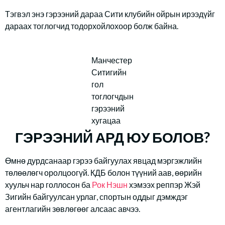
Тэгвэл энэ гэрээний дараа Сити клубийн ойрын ирээдүйг
дараах тоглогчид тодорхойлохоор болж байна.
Манчестер
Ситигийн
гол
тоглогчдын
гэрээний
хугацаа
ГЭРЭЭНИЙ АРД ЮУ БОЛОВ?
Өмнө дурдсанаар гэрээ байгуулах явцад мэргэжлийн
төлөөлөгч оролцоогүй. КДБ болон түүний аав, өөрийн
хуульч нар голлосон ба
Рок Нэшн
хэмээх реппэр Жэй
Зигийн байгуулсан урлаг, спортын оддыг дэмждэг
агентлагийн зөвлөгөөг алсаас авчээ.