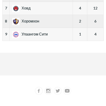
7
Ховд
4
12
8
Хоромхон
2
6
9
Улаангом Сити
1
4