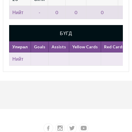
Нийт
-
0
0
0
БҮГД
Улирал
Goals
Assists
Yellow Cards
Red Cards
Нийт