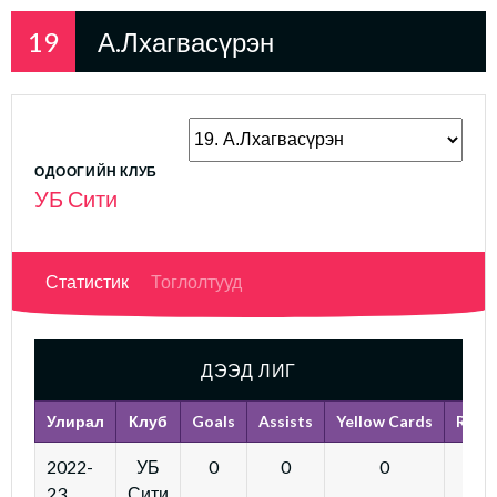
19
А.Лхагвасүрэн
ОДООГИЙН КЛУБ
УБ Сити
Статистик
Тоглолтууд
ДЭЭД ЛИГ
Улирал
Клуб
Goals
Assists
Yellow Cards
Red 
2022-
УБ
0
0
0
23
Сити