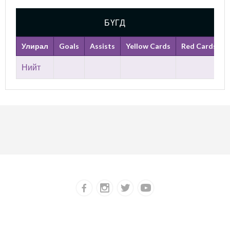
БҮГД
Улирал
Goals
Assists
Yellow Cards
Red Cards
Нийт