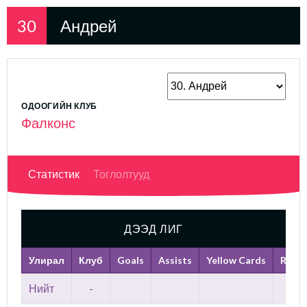
30
Андрей
ОДООГИЙН КЛУБ
Фалконс
Статистик
Тоглолтууд
ДЭЭД ЛИГ
Улирал
Клуб
Goals
Assists
Yellow Cards
Red C
Нийт
-