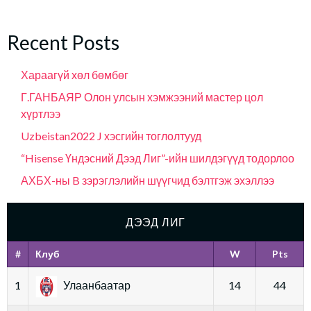
Recent Posts
Хараагүй хөл бөмбөг
Г.ГАНБАЯР Олон улсын хэмжээний мастер цол
хүртлээ
Uzbeistan2022 J хэсгийн тоглолтууд
“Hisense Үндэсний Дээд Лиг”-ийн шилдэгүүд тодорлоо
АХБХ-ны B зэрэглэлийн шүүгчид бэлтгэж эхэллээ
ДЭЭД ЛИГ
#
Клуб
W
Pts
1
Улаанбаатар
14
44