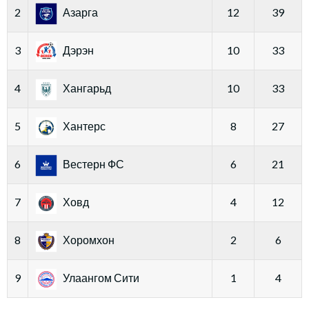
2
Азарга
12
39
3
Дэрэн
10
33
4
Хангарьд
10
33
5
Хантерс
8
27
6
Вестерн ФС
6
21
7
Ховд
4
12
8
Хоромхон
2
6
9
Улаангом Сити
1
4