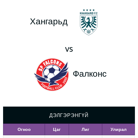
Хангарьд
vs
Фалконс
ДЭЛГЭРЭНГҮЙ
Огноо
Цаг
Лиг
Улирал