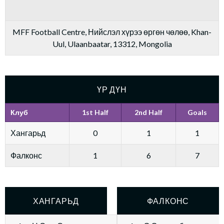
MFF Football Centre, Нийслэл хүрээ өргөн чөлөө, Khan-
Uul, Ulaanbaatar, 13312, Mongolia
ҮР ДҮН
Клуб
1st Half
2nd Half
Goals
Хангарьд
0
1
1
Фалконс
1
6
7
ХАНГАРЬД
ФАЛКОНС