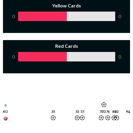
Yellow Cards
0
0
Red Cards
0
0
KO
35
53
57
71
72
76
80
82
ҮЦ