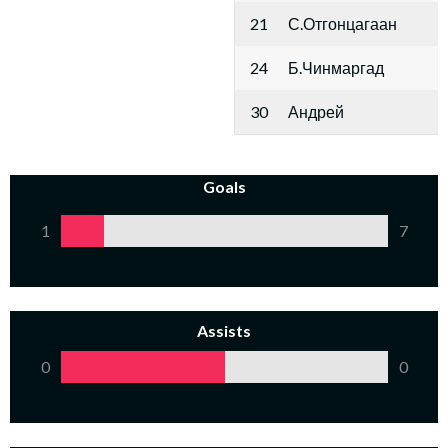
21
С.Отгонцагаан
24
Б.Чинмаргад
30
Андрей
Goals
1
7
Assists
0
0