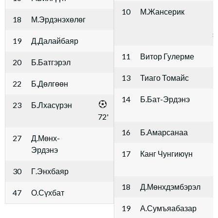
10
М.Жансерик
18
М.Эрдэнэхөлөг
5
8
19
Д.Далайбаяр
11
Витор Гулерме
20
Б.Батгэрэл
13
Тиаго Томайс
22
Б.Дөлгөөн
14
Б.Бат-Эрдэнэ
23
Б.Лхасүрэн
7
72'
16
Б.Амарсанаа
27
Д.Мөнх-
Эрдэнэ
17
Канг Чунгиюүн
5
30
Г.Энхбаяр
18
Д.Мөнхдэмбэрэл
47
О.Сүхбат
19
А.Сумъяабазар