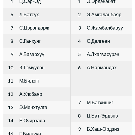
1
Ц.Сэр-Од
1
Э.Эрдэнэбат
6
Л.Батсүх
2
Э.Амгаланбаяр
7
С.Цэрэндорж
3
С.Жамбалбавуу
8
С.Ганхуяг
4
С.Дөлгөөн
9
А.Базархүү
5
А.Лхагвасүрэн
10
З.Тэмүүлэн
6
А.Нармандах
3
11
М.Билэгт
7
8
12
А.Улсбаяр
7
М.Батхишиг
13
Э.Мөнхтулга
8
Ц.Бат-Эрдэнэ
14
Б.Очирзаяа
9
Б.Хаш-Эрдэнэ
16
Г.Билгүүн