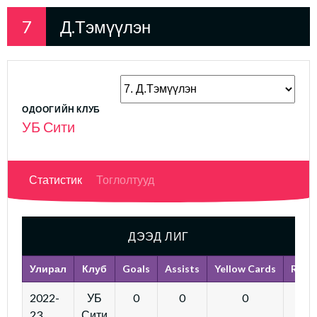
7
Д.Тэмүүлэн
ОДООГИЙН КЛУБ
УБ Сити
Статистик
Тоглолтууд
ДЭЭД ЛИГ
Улирал
Клуб
Goals
Assists
Yellow Cards
Red 
2022-
УБ
0
0
0
23
Сити