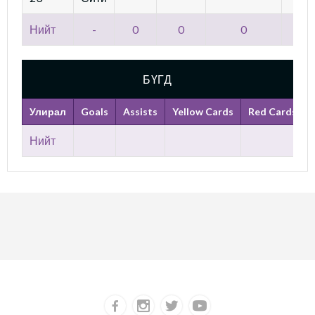
Нийт
-
0
0
0
БҮГД
Улирал
Goals
Assists
Yellow Cards
Red Cards
Нийт