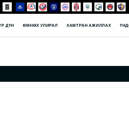
ҮР ДҮН
ӨМНӨХ УЛИРАЛ
ХАМТРАН АЖИЛЛАХ
ҮНД