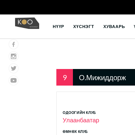
Skip
to
НҮҮР
ХҮСНЭГТ
ХУВААРЬ
content
9
О.Мижиддорж
ОДООГИЙН КЛУБ
Улаанбаатар
ӨМНӨХ КЛУБ