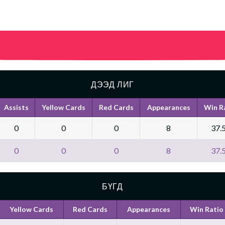
ДЭЭД ЛИГ
Assists
Yellow Cards
Red Cards
Appearances
Win R
0
0
0
8
37.
0
0
0
8
37.
БҮГД
Yellow Cards
Red Cards
Appearances
Win Ratio