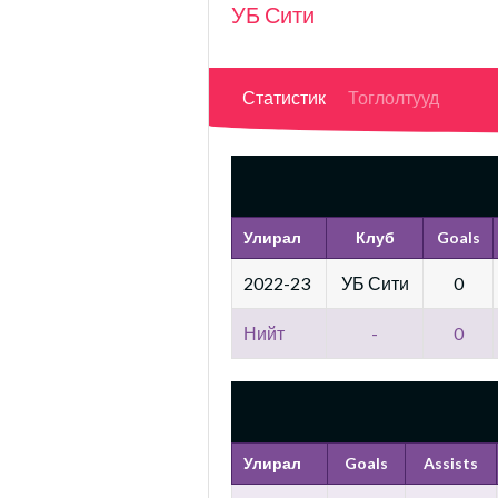
УБ Сити
Статистик
Тоглолтууд
Улирал
Клуб
Goals
2022-23
УБ Сити
0
Нийт
-
0
Улирал
Goals
Assists