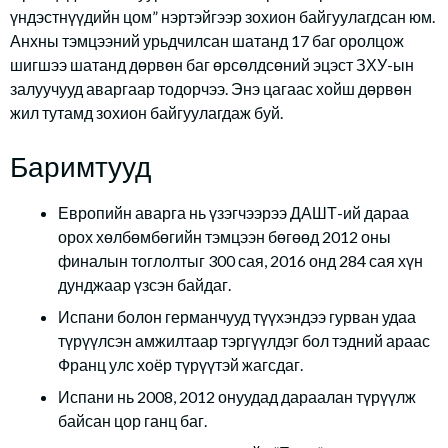
үндэстнүүдийн цом” нэртэйгээр зохион байгуулагдсан юм.
Анхны тэмцээний урьдчилсан шатанд 17 баг оролцож
шигшээ шатанд дөрвөн баг өрсөлдсөний эцэст ЗХУ-ын
залуучууд аваргаар тодорчээ. Энэ цагаас хойш дөрвөн
жил тутамд зохион байгуулагдаж буй.
Баримтууд
Европийн аварга нь үзэгчээрээ ДАШТ-ий дараа
орох хөлбөмбөгийн тэмцээн бөгөөд 2012 оны
финалын тоглолтыг 300 сая, 2016 онд 284 сая хүн
дунджаар үзсэн байдаг.
Испани болон германчууд түүхэндээ гурван удаа
түрүүлсэн амжилтаар тэргүүлдэг бол тэдний араас
Франц улс хоёр түрүүтэй жагсдаг.
Испани нь 2008, 2012 онуудад дараалан түрүүлж
байсан цор ганц баг.