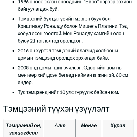
1996 оноос эхлэн өнөөдрийн “Евро” нэрээр зохион
байгуулагдаж буй.
Тэмцээний бүх цаг үеийн мэргэн бууч бол
Криштиану Роналду болон Мишель Платини. Тэд
хоёул есөн гоолтой. Мөн Роналду хамгийн олон
буюу 21 тоглолтод оролцсон.
2016 он хүртэл тэмцээний ялагчид холбооны
цомын тэмцээнд оролцох эрх өгдөг байв.
2008 онд цомыг шинэчилсэн. Одоогийн цом нь
мөнгөөр хийгдсэн бөгөөд найман кг жинтэй, 60 см
өндөр.
Тус тэмцээнд нийт 10 улс түрүүлж байсан юм.
Тэмцээний түүхэн үзүүлэлт
Тэмцээний он,
Алт
Мөнгө
Хүрэл
зохиогдсон