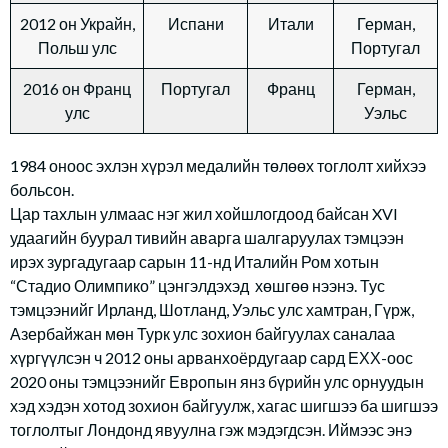
2012 он Украйн,
Испани
Итали
Герман,
Польш улс
Португал
2016 он Франц
Португал
Франц
Герман,
улс
Уэльс
1984 оноос эхлэн хүрэл медалийн төлөөх тоглолт хийхээ
больсон.
Цар тахлын улмаас нэг жил хойшлогдоод байсан XVI
удаагийн буурал тивийн аварга шалгаруулах тэмцээн
ирэх зургадугаар сарын 11-нд Италийн Ром хотын
“Стадио Олимпико” цэнгэлдэхэд хөшгөө нээнэ. Тус
тэмцээнийг Ирланд, Шотланд, Уэльс улс хамтран, Гүрж,
Азербайжан мөн Турк улс зохион байгуулах саналаа
хүргүүлсэн ч 2012 оны арванхоёрдугаар сард ЕХХ-оос
2020 оны тэмцээнийг Европын янз бүрийн улс орнуудын
хэд хэдэн хотод зохион байгуулж, хагас шигшээ ба шигшээ
тоглолтыг Лондонд явуулна гэж мэдэгдсэн. Иймээс энэ