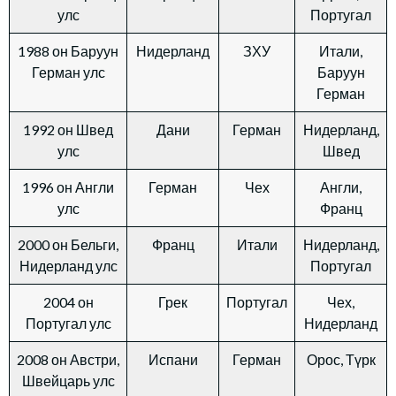
улс
Португал
1988 он Баруун
Нидерланд
ЗХУ
Итали,
Герман улс
Баруун
Герман
1992 он Швед
Дани
Герман
Нидерланд,
улс
Швед
1996 он Англи
Герман
Чех
Англи,
улс
Франц
2000 он Бельги,
Франц
Итали
Нидерланд,
Нидерланд улс
Португал
2004 он
Грек
Португал
Чех,
Португал улс
Нидерланд
2008 он Австри,
Испани
Герман
Орос, Түрк
Швейцарь улс