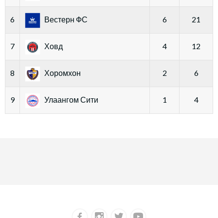
6
Вестерн ФС
6
21
7
Ховд
4
12
8
Хоромхон
2
6
9
Улаангом Сити
1
4