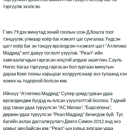
тэргүүлж эхэлсэн.
Гэвч 79 дэх минутад эхний гоолын эзэн Д.Кошта тоог
тэнцүүлж, улмаар хоёр баг нэмэлт цаг сунгалаа. Үндсэн
цагт хоёр баг эн тэнцүү өрсөлдсөн ч нэмэлт цагт “Атлетико
Мадрид” илт давуу тоглолт үзүүлэв. “Реал”-ийн
хамгаалагчдын гаргасан ноцтой алдааг ашиглан, Сауль
Нигес багаа тэргүүнд гаргасан бол зургаан минутын
дараа Коке тооны харьцааг холдуулснаар энэ тулаанд хэн
хожих нь тодорхой болсон юм.
Ийнхүү “Атлетико Мадрид” Супер цомд гурван удаа
өрсөлдөхдөө бүгдэд нь ялсан үзүүлэлттэй боллоо. Тэдний
урд таван удаа түрүүлсэн “АС Милан”, “Барселона”,
дөрвөн удаа түрүүлсэн “Реал Мадрид” бичигдэж буй. Тус
багийн ахлах дасгалжуулагч Диего Симон 2012 онд энэ
цомыг авч байсан юм. “Реал”-ын хувьд зургаан удаа