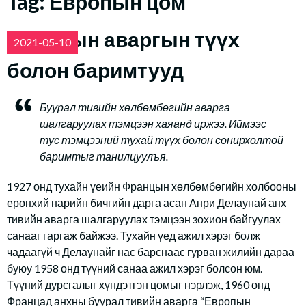
Tag:
Европын цом
Европын аваргын түүх
2021-05-10
болон баримтууд
Буурал тивийн хөлбөмбөгийн аварга
шалгаруулах тэмцээн хаяанд иржээ. Иймээс
тус тэмцээний тухай түүх болон сонирхолтой
баримтыг танилцуулъя.
1927 онд тухайн үеийн Францын хөлбөмбөгийн холбооны
ерөнхий нарийн бичгийн дарга асан Анри Делаунай анх
тивийн аварга шалгаруулах тэмцээн зохион байгуулах
санааг гаргаж байжээ. Тухайн үед ажил хэрэг болж
чадаагүй ч Делаунайг нас барснаас гурван жилийн дараа
буюу 1958 онд түүний санаа ажил хэрэг болсон юм.
Түүний дурсгалыг хүндэтгэн цомыг нэрлэж, 1960 онд
Францад анхны буурал тивийн аварга “Европын