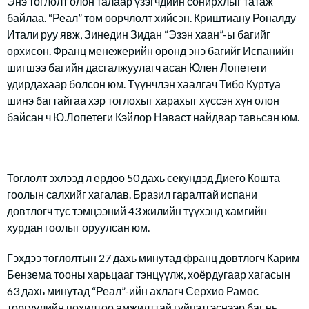
Энэ тоглолт олон талаар үзэгчдийн сонирхлыг татаж
байлаа. “Реал” том өөрчлөлт хийсэн. Криштиану Роналду
Итали руу явж, Зинедин Зидан “Эзэн хаан”-ы багийг
орхисон. Франц менежерийн оронд энэ багийг Испанийн
шигшээ багийн дасгалжуулагч асан Юлен Лопетеги
удирдахаар болсон юм. Түүнчлэн хаалгач Тибо Куртуа
шинэ багтайгаа хэр тоглохыг харахыг хүссэн хүн олон
байсан ч Ю.Лопетеги Кэйлор Наваст найдвар тавьсан юм.
Тоглолт эхлээд л ердөө 50 дахь секундэд Диего Кошта
гоолын салхийг хагалав. Бразил гаралтай испани
довтлогч тус тэмцээний 43 жилийн түүхэнд хамгийн
хурдан гоолыг оруулсан юм.
Гэхдээ тоглолтын 27 дахь минутад франц довтлогч Карим
Бензема тооны харьцааг тэнцүүлж, хоёрдугаар хагасын
63 дахь минутад “Реал”-ийн ахлагч Серхио Рамос
торгуулийн цохилтоо амжилттай гүйцэтгэснээр баг нь