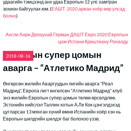
удаагийн тэмцээнд анх удаа Европын 12 улс хамтран
зохион байгуулах юм. (
ЕАШТ-2020 арван хоёр өөр улсад
болно
)
Англи
Анри Делаунай
Герман
ДАШТ
Евро 2020
Европын
цом
Испани
Криштиану Роналду
Европын супер цомын
2018-08-16
аварга – “Атлетико Мадрид”
Өнгөрсөн жилийн Аваргуудын лигийн аварга “Реал
Мадрид”, Европа лигт өнгөлсөн “Атлетико Мадрид” клуб
энэ жилийн Европын супер цомын төлөө өрсөлдлөө.
Эстонийн нийслэл Таллин хотын А.Ле Кок цэнгэлдэхэд
цугларсан 13 мянган хүний өмнө Испанийн хоёр хэн нь
Европын шилдгийн шилдэг баг болохоо үзэв.