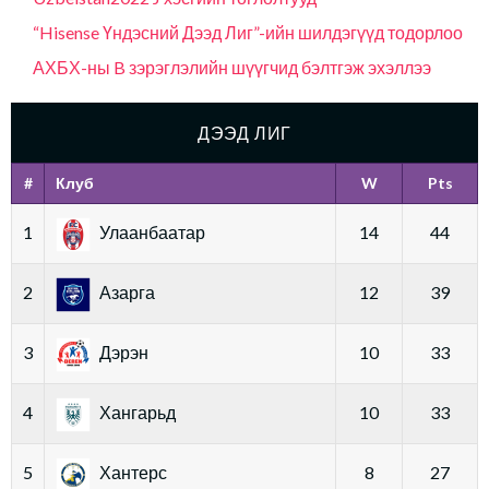
“Hisense Үндэсний Дээд Лиг”-ийн шилдэгүүд тодорлоо
АХБХ-ны B зэрэглэлийн шүүгчид бэлтгэж эхэллээ
ДЭЭД ЛИГ
#
Клуб
W
Pts
1
Улаанбаатар
14
44
2
Азарга
12
39
3
Дэрэн
10
33
4
Хангарьд
10
33
5
Хантерс
8
27