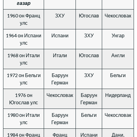
газар
1960 он Франц
ЗХУ
Югослав
Чекословак
улс
1964 он Испани
Испани
ЗХУ
Унгар
улс
1968 он Итали
Итали
Югослав
Англи
улс
1972 он Бельги
Баруун
ЗХУ
Бельги
улс
Герман
1976 он
Чекословак
Баруун
Нидерланд
Югослав улс
Герман
1980 он Итали
Баруун
Бельги
Чекословак
улс
Герман
1984 он Франц
Франц
Испани
Дани,