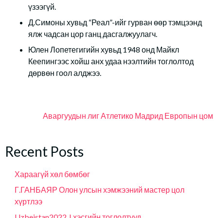
үзээгүй.
Д.Симоны хувьд “Реал”-ийг гурван өөр тэмцээнд
ялж чадсан цор ганц дасгалжуулагч.
Юлен Лопетегигийн хувьд 1948 онд Майкл
Кеепингээс хойш анх удаа нээлтийн тоглолтод
дөрвөн гоол алджээ.
Аваргуудын лиг
Атлетико Мадрид
Европын цом
Recent Posts
Хараагүй хөл бөмбөг
Г.ГАНБАЯР Олон улсын хэмжээний мастер цол
хүртлээ
Uzbeistan2022 J хэсгийн тоглолтууд