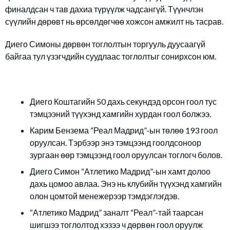
финалдсан ч тав дахиа түрүүлж чадсангүй. Түүнчлэн
сүүлийн дөрөвт нь өрсөлдөгчөө хожсон амжилт нь тасрав.
Диего Симоны дөрвөн тоглолтын торгууль дуусаагүй
байгаа тул үзэгчдийн суудлаас тоглолтыг сонирхсон юм.
Диего Коштагийн 50 дахь секундэд орсон гоол тус
тэмцээний түүхэнд хамгийн хурдан гоол болжээ.
Карим Бензема “Реал Мадрид”-ын төлөө 193 гоол
оруулсан. Тэрбээр энэ тэмцээнд гоолдсоноор
зургаан өөр тэмцээнд гоол оруулсан тоглогч болов.
Диего Симон “Атлетико Мадрид”-ын хамт долоо
дахь цомоо авлаа. Энэ нь клубийн түүхэнд хамгийн
олон цомтой менежерээр тэмдэглэгдэв.
“Атлетико Мадрид” заналт “Реал”-тай таарсан
шигшээ тоглолтод хэзээ ч дөрвөн гоол оруулж