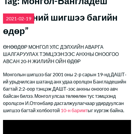
Tag:
Монгол-Бангладеш
“Үндэсний шигшээ багийн
2021-02-19
өдөр”
ӨНӨӨДӨР МОНГОЛ УЛС ДЭЛХИЙН АВАРГА
ШАЛГАРУУЛАХ ТЭМЦЭЭНЭЭС АНХНЫ ОНООГОО
АВСАН 20-Н ЖИЛИЙН ОЙН ӨДӨР
Монголын шигшээ баг 2001 оны 2-р сарын 19-нд ДАШТ-
ий урьдчилсан шатанд анх удаа оролцон Бангладешийн
багтай 2:2-оор тэнцэж ДАШТ-ээс анхны оноогоо авч
байсан билээ. Монгол улсаа төлөөлөн тус тэмцээнд
оролцсон И.Отгонбаяр дасгалжуулагчаар удирдуулсан
шигшээ багтай холбоотой
10-н баримт
ыг хүргэж байна.