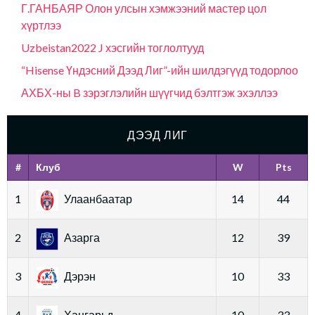
Г.ГАНБАЯР Олон улсын хэмжээний мастер цол
хүртлээ
Uzbeistan2022 J хэсгийн тоглолтууд
“Hisense Үндэсний Дээд Лиг”-ийн шилдэгүүд тодорлоо
АХБХ-ны B зэрэглэлийн шүүгчид бэлтгэж эхэллээ
ДЭЭД ЛИГ
#
Клуб
W
Pts
1
Улаанбаатар
14
44
2
Азарга
12
39
3
Дэрэн
10
33
4
Хангарьд
10
33