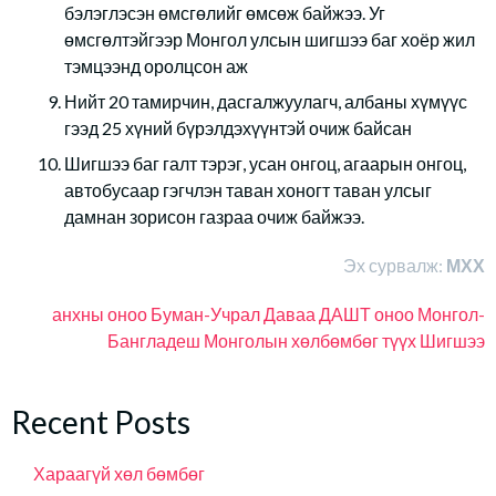
бэлэглэсэн өмсгөлийг өмсөж байжээ. Уг
өмсгөлтэйгээр Монгол улсын шигшээ баг хоёр жил
тэмцээнд оролцсон аж
Нийт 20 тамирчин, дасгалжуулагч, албаны хүмүүс
гээд 25 хүний бүрэлдэхүүнтэй очиж байсан
Шигшээ баг галт тэрэг, усан онгоц, агаарын онгоц,
автобусаар гэгчлэн таван хоногт таван улсыг
дамнан зорисон газраа очиж байжээ.
Эх сурвалж:
МХХ
анхны оноо
Буман-Учрал
Даваа
ДАШТ оноо
Монгол-
Бангладеш
Монголын хөлбөмбөг
түүх
Шигшээ
Recent Posts
Хараагүй хөл бөмбөг