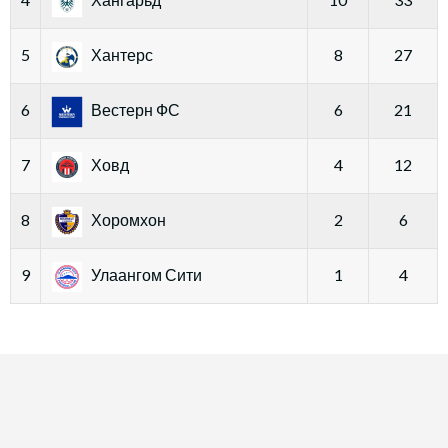
5
Хантерс
8
27
6
Вестерн ФС
6
21
7
Ховд
4
12
8
Хоромхон
2
6
9
Улаангом Сити
1
4