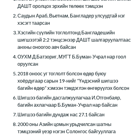
ДАШТ оролцох эрхийн төлөөх тэмцээн
Саудын Араб, Вьетнам, Бангладер улсуудтай нэг
хэсэгт таарсан
Хэсгийн сүүлийн тоглолтонд Бангладешийн
шигшээтэй 2:2 тэнцсэнээр ДАШТ шалгаруулалтаас
анхны оноогоо авч байсан
ОУХМ Д.Батзориг, МУГТ Б.Буман-Учрал нар гоол
оруулсан
2018 оноос уг тоглолт болсон өдөр буюу
хоёрдугаар сарын 19-нийг “Үндэсний шигшээ
багийн өдөр” хэмээн тэмдэглэн өнгөрүүлэх болсон
Шигшээ багийн дасгалжуулагчаа И.Отгонбаяр,
багийн ахлагчаар Б.Буман-Учрал нар байсан
Шигшээ багийн дундаж нас 27.1 байсан
2000 оны Азийн цомын урьдчилсан шатны
тэмцээний үеэр нэгэн Солонгос байгууллага