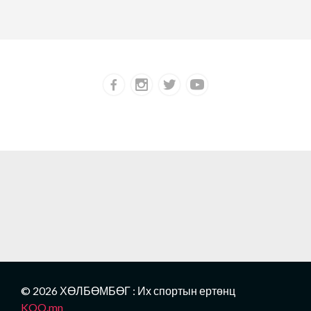
© 2026 ХӨЛБӨМБӨГ : Их спортын ертөнц
KOO.mn