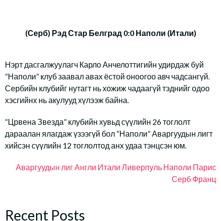
(Серб) Рэд Стар Белград 0:0 Наполи (Итали)
Нэрт дасгалжуулагч Карло Анчелоттигийн удирдаж буй
“Наполи” клуб заавал авах ёстой оноогоо авч чадсангүй.
Сербийн клубийг нутагт нь хожиж чадаагүй тэднийг одоо
хэсгийнх нь акулууд хүлээж байна.
“Црвена Звезда” клубийн хувьд сүүлийн 26 тоглолт
дараалан ялагдаж үзээгүй бол “Наполи” Аваргуудын лигт
хийсэн сүүлийн 12 тоглолтод анх удаа тэнцсэн юм.
Аваргуудын лиг
Англи
Итали
Ливерпуль
Наполи
Парис
Серб
Франц
Recent Posts