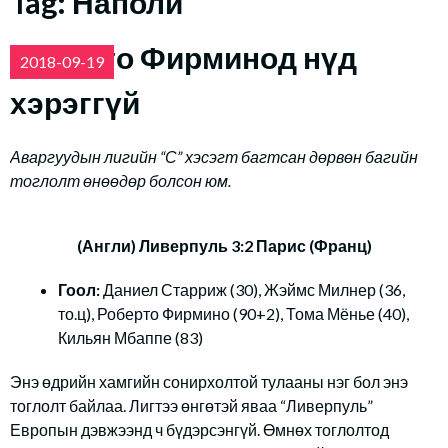
Tag:
Наполи
Роберто Фирминод нүд
2018-09-19
хэрэггүй
Аваргуудын лигийн “С” хэсэгт багтсан дөрвөн багийн
тоглолт өнөөдөр болсон юм.
(Англи) Ливерпуль 3:2 Парис (Франц)
Гоол:
Даниел Старриж (30), Жэймс Милнер (36,
то.ц), Роберто Фирмино (90+2), Тома Мёнье (40),
Кильян Мбаппе (83)
Энэ өдрийн хамгийн сонирхолтой тулааны нэг бол энэ
тоглолт байлаа. Лигтээ өнгөтэй яваа “Ливерпуль”
Европын дэвжээнд ч бүдэрсэнгүй. Өмнөх тоглолтод