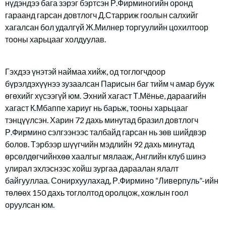
нүдэндээ бага зэрэг бэртсэн Р.Фирминогийн оронд
гараанд гарсан довтлогч Д.Старриж гоолын салхийг
хагалсан бол удалгүй Ж.Милнер торгуулийн цохилтоор
тооны харьцааг холдуулав.
Гэхдээ үнэтэй наймаа хийж, од тоглогчдоор
бүрэлдэхүүнээ зузаалсан Парисын баг тийм ч амар бууж
өгөхийг хүсээгүй юм. Эхний хагаст Т.Мёнье, дараагийн
хагаст К.Мбаппе хариуг нь барьж, тооны харьцааг
тэнцүүлсэн. Харин 72 дахь минутад бразил довтлогч
Р.Фирмино сэлгээнээс талбайд гарсан нь зөв шийдвэр
болов. Тэрбээр шүүгчийн мэдлийн 92 дахь минутад
өрсөлдөгчийнхөө хаалгыг мялааж, Английн клуб шинэ
улирал эхлэснээс хойш зургаа дараалан ялалт
байгууллаа. Сонирхуулахад, Р.Фирмино “Ливерпуль”-ийн
төлөөх 150 дахь тоглолтод оролцож, хожлын гоол
оруулсан юм.