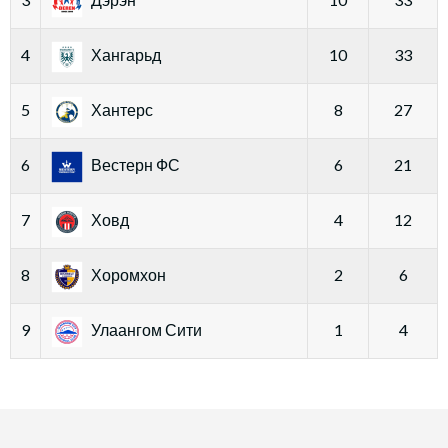
4
Хангарьд
10
33
5
Хантерс
8
27
6
Вестерн ФС
6
21
7
Ховд
4
12
8
Хоромхон
2
6
9
Улаангом Сити
1
4