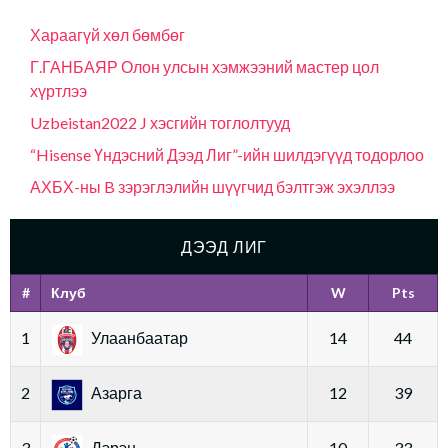
Хараагүй хөл бөмбөг
Г.ГАНБАЯР Олон улсын хэмжээний мастер цол
хүртлээ
Uzbeistan2022 J хэсгийн тоглолтууд
“Hisense Үндэсний Дээд Лиг”-ийн шилдэгүүд тодорлоо
АХБХ-ны B зэрэглэлийн шүүгчид бэлтгэж эхэллээ
ДЭЭД ЛИГ
#
Клуб
W
Pts
1
Улаанбаатар
14
44
2
Азарга
12
39
3
Дэрэн
10
33