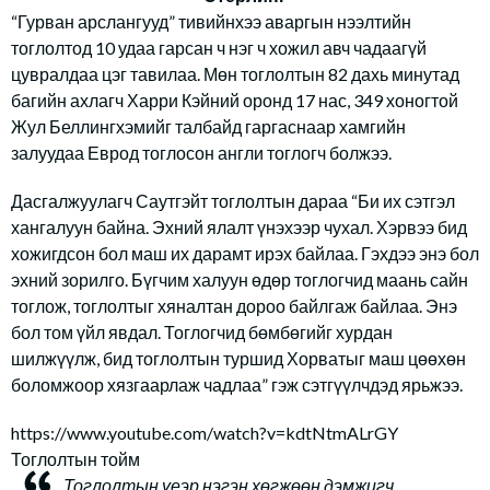
“Гурван арслангууд” тивийнхээ аваргын нээлтийн
тоглолтод 10 удаа гарсан ч нэг ч хожил авч чадаагүй
цувралдаа цэг тавилаа. Мөн тоглолтын 82 дахь минутад
багийн ахлагч Харри Кэйний оронд 17 нас, 349 хоногтой
Жул Беллингхэмийг талбайд гаргаснаар хамгийн
залуудаа Еврод тоглосон англи тоглогч болжээ.
Дасгалжуулагч Саутгэйт тоглолтын дараа “Би их сэтгэл
хангалуун байна. Эхний ялалт үнэхээр чухал. Хэрвээ бид
хожигдсон бол маш их дарамт ирэх байлаа. Гэхдээ энэ бол
эхний зорилго. Бүгчим халуун өдөр тоглогчид маань сайн
тоглож, тоглолтыг хяналтан дороо байлгаж байлаа. Энэ
бол том үйл явдал. Тоглогчид бөмбөгийг хурдан
шилжүүлж, бид тоглолтын туршид Хорватыг маш цөөхөн
боломжоор хязгаарлаж чадлаа” гэж сэтгүүлчдэд ярьжээ.
https://www.youtube.com/watch?v=kdtNtmALrGY
Тоглолтын тойм
Тоглолтын үеэр нэгэн хөгжөөн дэмжигч