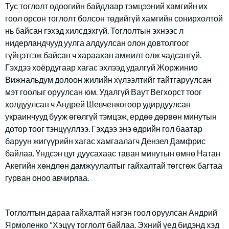
Тус тоглолт одоогийн байдлаар тэмцээний хамгийн их
гоол орсон тоглолт болсон төдийгүй хамгийн сонирхолтой
нь байсан гэхэд хилсдэхгүй. Тоглолтын эхнээс л
нидерландчууд уулга алдуулсан олон довтолгоог
гүйцэтгэж байсан ч хараахан амжилт олж чадсангүй.
Гэхдээ хоёрдугаар хагас эхлээд удалгүй Жоржинио
Вижнальдум долоон жилийн хүлээлтийг тайтгаруулсан
мэт гоолыг оруулсан юм. Удалгүй Ваут Вегхорст тоог
холдуулсан ч Андрей Шевченкогоор удирдуулсан
украинчууд бууж өгөлгүй тэмцэж, ердөө дөрвөн минутын
дотор тоог тэнцүүллээ. Гэхдээ энэ өдрийн гол баатар
баруун жигүүрийн хагас хамгаалагч Дензел Дамфрис
байлаа. Үндсэн цуг дуусахаас таван минутын өмнө Натан
Акегийн хөндлөн дамжуулалтыг гайхалтай төгсгөж багтаа
гурван оноо авчирлаа.
Тоглолтын дараа гайхалтай нэгэн гоол оруулсан Андрий
Ярмоленко “Хэцүү тоглолт байлаа. Эхний үед бидэнд хэд