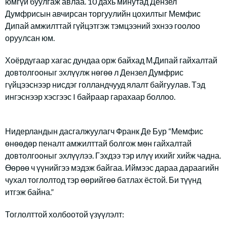
юмгүй буулгаж авлаа. 10 дахь минутад Дензел
Думфрисын авчирсан торгуулийн цохилтыг Мемфис
Дипай амжилттай гүйцэтгэж тэмцээний эхнээ гоолоо
оруулсан юм.
Хоёрдугаар хагас дундаа орж байхад М.Дипай гайхалтай
довтолгооныг эхлүүлж нөгөө л Дензел Думфрис
гүйцээснээр нисдэг голландчууд ялалт байгуулав. Тэд
ингэснээр хэсгээс I байраар гарахаар боллоо.
Нидерландын дасгалжуулагч Франк Де Бур “Мемфис
өнөөдөр пеналт амжилттай болгож мөн гайхалтай
довтолгооныг эхлүүлээ. Гэхдээ тэр илүү ихийг хийж чадна.
Өөрөө ч үүнийгээ мэдэж байгаа. Иймээс дараа дараагийн
чухал тоглолтод тэр өөрийгөө батлах ёстой. Би түүнд
итгэж байна.”
Тоглолттой холбоотой үзүүлэлт: