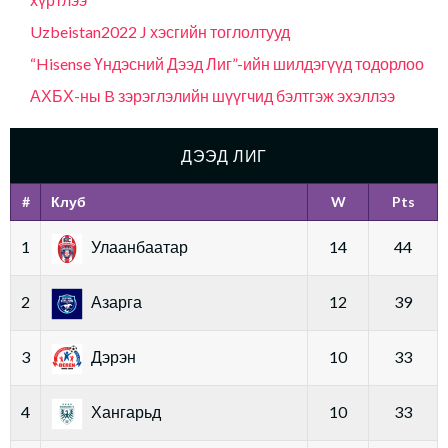
Uzbeistan2022 J хэсгийн тоглолтууд
“Hisense Үндэсний Дээд Лиг”-ийн шилдэгүүд тодорлоо
АХБХ-ны B зэрэглэлийн шүүгчид бэлтгэж эхэллээ
ДЭЭД ЛИГ
#
Клуб
W
Pts
1
Улаанбаатар
14
44
2
Азарга
12
39
3
Дэрэн
10
33
4
Хангарьд
10
33