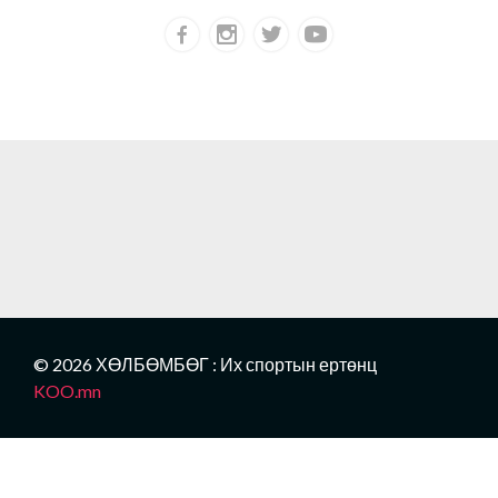
© 2026 ХӨЛБӨМБӨГ : Их спортын ертөнц
KOO.mn