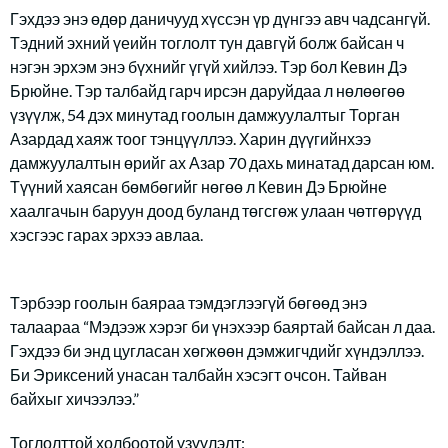
Гэхдээ энэ өдөр даничууд хүссэн үр дүнгээ авч чадсангүй.
Тэдний эхний үеийн тоглолт тун давгүй болж байсан ч
нэгэн эрхэм энэ бүхнийг үгүй хийлээ. Тэр бол Кевин Дэ
Брюйне. Тэр талбайд гарч ирсэн даруйдаа л нөлөөгөө
үзүүлж, 54 дэх минутад гоолын дамжуулалтыг Торган
Азардад хаяж тоог тэнцүүллээ. Харин дүүгийнхээ
дамжуулалтын өрийг ах Азар 70 дахь минатад дарсан юм.
Түүний хаясан бөмбөгийг нөгөө л Кевин Дэ Брюйне
хаалгачын баруун доод буланд төгсгөж улаан чөтгөрүүд
хэсгээс гарах эрхээ авлаа.
Тэрбээр гоолын баяраа тэмдэглээгүй бөгөөд энэ
талаараа “Мэдээж хэрэг би үнэхээр баяртай байсан л даа.
Гэхдээ би энд цугласан хөгжөөн дэмжигчдийг хүндэллээ.
Би Эриксений унасан талбайн хэсэгт очсон. Тайван
байхыг хичээлээ.”
Тоглолттой холбоотой үзүүлэлт: