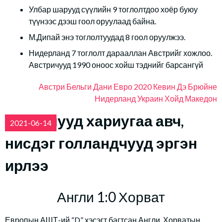
Улбар шарууд сүүлийн 9 тоглолтдоо хоёр буюу
түүнээс дээш гоол оруулаад байна.
М.Дипай энэ тоглолтуудад 8 гоол оруулжээ.
Нидерланд 7 тоглолт дарааллан Австрийг хожлоо.
Австричууд 1990 оноос хойш тэднийг барсангүй
Австри
Бельги
Дани
Евро 2020
Кевин Дэ Брюйне
Нидерланд
Украин
Хойд Македон
Англичууд хариугаа авч,
2021-06-14
нисдэг голландчууд эргэн
ирлээ
Англи 1:0 Хорват
Европын АШТ-ий “D” хэсэгт багтсан Англи, Хорватын