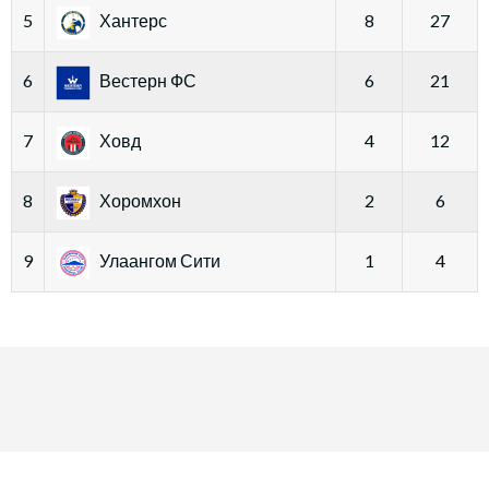
5
Хантерс
8
27
6
Вестерн ФС
6
21
7
Ховд
4
12
8
Хоромхон
2
6
9
Улаангом Сити
1
4