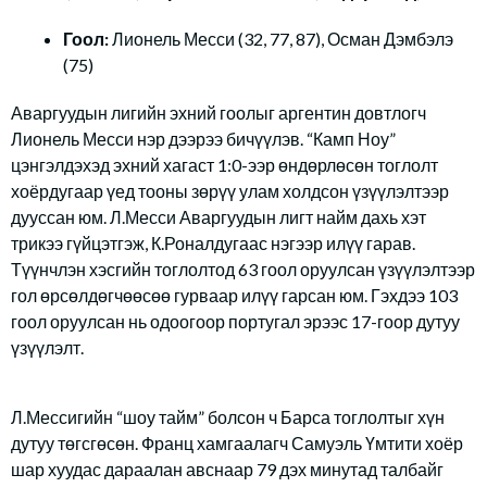
Гоол:
Лионель Месси (32, 77, 87), Осман Дэмбэлэ
(75)
Аваргуудын лигийн эхний гоолыг аргентин довтлогч
Лионель Месси нэр дээрээ бичүүлэв. “Камп Ноу”
цэнгэлдэхэд эхний хагаст 1:0-ээр өндөрлөсөн тоглолт
хоёрдугаар үед тооны зөрүү улам холдсон үзүүлэлтээр
дууссан юм. Л.Месси Аваргуудын лигт найм дахь хэт
трикээ гүйцэтгэж, К.Роналдугаас нэгээр илүү гарав.
Түүнчлэн хэсгийн тоглолтод 63 гоол оруулсан үзүүлэлтээр
гол өрсөлдөгчөөсөө гурваар илүү гарсан юм. Гэхдээ 103
гоол оруулсан нь одоогоор португал эрээс 17-гоор дутуу
үзүүлэлт.
Л.Мессигийн “шоу тайм” болсон ч Барса тоглолтыг хүн
дутуу төгсгөсөн. Франц хамгаалагч Самуэль Үмтити хоёр
шар хуудас дараалан авснаар 79 дэх минутад талбайг