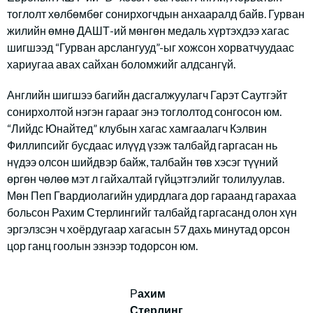
тоглолт хөлбөмбөг сонирхогчдын анхааралд байв. Гурван
жилийн өмнө ДАШТ-ий мөнгөн медаль хүртэхдээ хагас
шигшээд “Гурван арслангууд”-ыг хожсон хорватчуудаас
хариугаа авах сайхан боломжийг алдсангүй.
Английн шигшээ багийн дасгалжуулагч Гарэт Саутгэйт
сонирхолтой нэгэн гарааг энэ тоглолтод сонгосон юм.
“Лийдс Юнайтед” клубын хагас хамгаалагч Кэлвин
Филлипсийг бусдаас илүүд үзэж талбайд гаргасан нь
нүдээ олсон шийдвэр байж, талбайн төв хэсэг түүний
өргөн чөлөө мэт л гайхалтай гүйцэтгэлийг толилуулав.
Мөн Пеп Гвардиолагийн удирдлага дор гараанд гарахаа
больсон Рахим Стерлингийг талбайд гаргасанд олон хүн
эргэлзсэн ч хоёрдугаар хагасын 57 дахь минутад орсон
цор ганц гоолын эзнээр тодорсон юм.
Р
ахим
Стерлинг