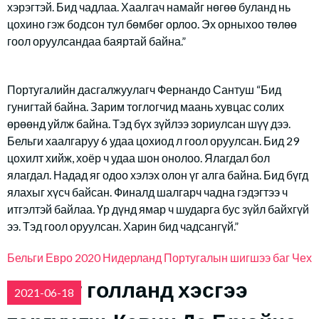
хэрэгтэй. Бид чадлаа. Хаалгач намайг нөгөө буланд нь
цохино гэж бодсон тул бөмбөг орлоо. Эх орныхоо төлөө
гоол оруулсандаа баяртай байна.”
Португалийн дасгалжуулагч Фернандо Сантуш “Бид
гунигтай байна. Зарим тоглогчид маань хувцас солих
өрөөнд уйлж байна. Тэд бүх зүйлээ зориулсан шүү дээ.
Бельги хаалгаруу 6 удаа цохиод л гоол оруулсан. Бид 29
цохилт хийж, хоёр ч удаа шон онолоо. Ялагдал бол
ялагдал. Надад яг одоо хэлэх олон үг алга байна. Бид бүгд
ялахыг хүсч байсан. Финалд шалгарч чадна гэдэгтээ ч
итгэлтэй байлаа. Үр дүнд ямар ч шударга бус зүйл байхгүй
ээ. Тэд гоол оруулсан. Харин бид чадсангүй.”
Бельги
Евро 2020
Нидерланд
Португалын шигшээ баг
Чех
Нисдэг голланд хэсгээ
2021-06-18