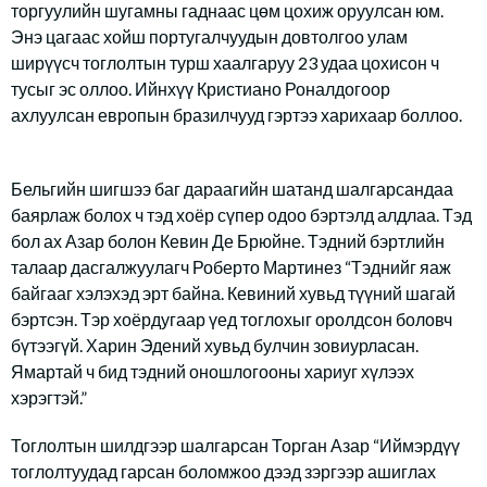
торгуулийн шугамны гаднаас цөм цохиж оруулсан юм.
Энэ цагаас хойш португалчуудын довтолгоо улам
ширүүсч тоглолтын турш хаалгаруу 23 удаа цохисон ч
тусыг эс оллоо. Ийнхүү Кристиано Роналдогоор
ахлуулсан европын бразилчууд гэртээ харихаар боллоо.
Бельгийн шигшээ баг дараагийн шатанд шалгарсандаа
баярлаж болох ч тэд хоёр сүпер одоо бэртэлд алдлаа. Тэд
бол ах Азар болон Кевин Де Брюйне. Тэдний бэртлийн
талаар дасгалжуулагч Роберто Мартинез “Тэднийг яаж
байгааг хэлэхэд эрт байна. Кевиний хувьд түүний шагай
бэртсэн. Тэр хоёрдугаар үед тоглохыг оролдсон боловч
бүтээгүй. Харин Эдений хувьд булчин зовиурласан.
Ямартай ч бид тэдний оношлогооны хариуг хүлээх
хэрэгтэй.”
Тоглолтын шилдгээр шалгарсан Торган Азар “Иймэрдүү
тоглолтуудад гарсан боломжоо дээд зэргээр ашиглах