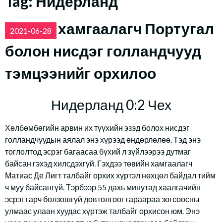
Tag:
Нидерланд
Цомыг хамгаалагч Португал
2021-06-28
болон нисдэг голландчууд
тэмцээнийг орхилоо
Нидерланд 0:2 Чех
Хөлбөмбөгийн арвин их түүхийн эзэд болох нисдэг
голландчуудын аялал энэ хүрээд өндөрлөлөө. Тэд энэ
тоглолтод эсрэг багаасаа бүхий л зүйлээрээ дутмаг
байсан гэхэд хилсдэхгүй. Гэхдээ төвийн хамгаалагч
Матиас Де Лигт талбайг орхих хүртэл нөхцөл байдал тийм
ч муу байсангүй. Тэрбээр 55 дахь минутад хаалгачийн
эсрэг гарч болзошгүй довтолгоог гараараа зогсоосны
улмаас улаан хуудас хүртэж талбайг орхисон юм. Энэ