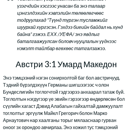
үзэгчдийн хэсгээс унасан ба энэ талаар
цэнгэлдэхийн хэвлэлийн төлөөлөгчөөс
тодруулахад “Түүнд түргэн тусламжийг
шуурхай хүргэсэн. Гэхдээ биеийн байдал нь хүнд
байна” гэжээ. ЕХХ /УЕФА/ энэ явдлыг
баталгаажуулсан боловч нууцлалын үүднээс
нэмэлт тайлбар өгөхөөс татгалзажээ.
Австри 3:1 Умард Македон
Энэ тэмцээний нэгэн сонирхолтой баг бол австричууд.
Тэдний бүрэлдэхүүн Германы шигшээгээс ч олон
Бундеслигийн тоглогчтой гэдгээрээ анхаарал татаж буй.
Тоглолтын нэгдүгээр үе эвийн гэрээгээр өндөрлөсөн бол
сүүлийн хагаст Дэвид Алабагын гайхалтай дамжуулалт
тоглолтыг эргүүлж Майкл Грегорич болон Марко
Арнаутович нар хаалганы торыг мялааснаар гурван
оноог эх орондоо авчирлаа. Энэ хожил тус тэмцээний