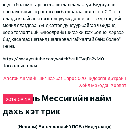
хэдэн боломж гарсан ч ашиглаж чадаагүй. Бид хүчтэй
өрсөлдөгчийн эсрэг тоглож байгаагаа ойлгосон. 2:0-ээр
ялагдаж байсан ч тоог тэнцүүлж дөнгөсөн. Гэхдээ эцсийн
мөчид ялагдлаа. Үүнд сэтгэл дундуур байгаа ч бидэнд
хоёр тоглолт бий. Өнөөдрийх шигээ хичээх болно. Хэрвээ
бид хасагдах шатанд шалгарвал гайхалтай байх болно”
гэлээ.
https://www.youtube.com/watch?v=JI0VqFn2xM0
Тоглолтын тойм
Австри
Английн шигшээ баг
Евро 2020
Нидерланд
Украин
Хойд Македон
Хорват
Лионель Мессигийн найм
2018-09-19
дахь хэт трик
(Испани) Барселона 4:0 ПСВ (Нидерланд)