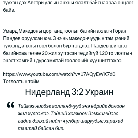
түүхэн дэх Австри улсын анхны ялалт байснаараа онцлог
байв.
Умард Македоны цор ганц гоолыг багийн ахлагч Горан
Пандев оруулсан юм. Энэ нь македончуудын тэмцээний
түүхэнд анхны гоол болон бүртгэгдлээ. Пандев шигшээ
багийнхаа төлөө 20 жил зүтгэсэн төдийгүй 120 тоглолтын
эцэст хамгийн дурсамжтай гоолоо ийнхүү шигтгэжээ.
https://www.youtube.com/watch?v=17AQyEWK7d0
Тоглолтын тойм
Нидерланд 3:2 Украин
Тиймээ нисдэг голландчууд энэ өдрийг долоон
жил хүлээжээ. Тэдний хөгжөөн дэмжигчдээс
гадна дэлхий нийт ч улбар шаруудыг харахад
таатай байсан биз.