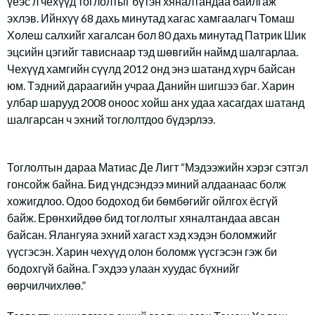
үеэс л чехүүд тоглолтыг бүтэн хяналтандаа байлгаж
эхлэв. Ийнхүү 68 дахь минутад хагас хамгаалагч Томаш
Холеш салхийг хагалсан бол 80 дахь минутад Патрик Шик
эцсийн цэгийг тависнаар тэд шөвгийн наймд шалгарлаа.
Чехүүд хамгийн сүүлд 2012 онд энэ шатанд хүрч байсан
юм. Тэдний дараагийн учраа Данийн шигшээ баг. Харин
улбар шарууд 2008 оноос хойш анх удаа хасагдах шатанд
шалгарсан ч эхний тоглолтдоо бүдэрлээ.
Тоглолтын дараа Матиас Де Лигт “Мэдээжийн хэрэг сэтгэл
гонсойж байна. Бид үндсэндээ миний алдаанаас болж
хожигдлоо. Одоо бодоход би бөмбөгийг ойлгох ёсгүй
байж. Ерөнхийдөө бид тоглолтыг хяналтандаа авсан
байсан. Ялангуяа эхний хагаст хэд хэдэн боломжийг
үүсгэсэн. Харин чехүүд олон боломж үүсгэсэн гэж би
бодохгүй байна. Гэхдээ улаан хуудас бүхнийг
өөрчилчихлөө.”