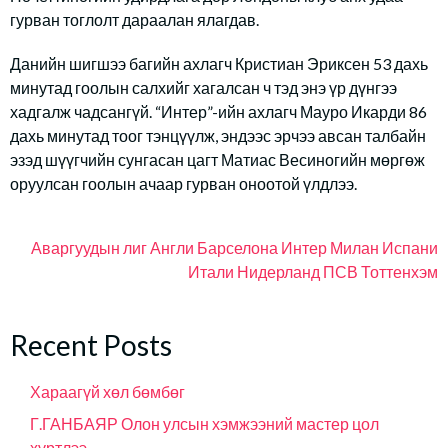
гурван тоглолт дараалан ялагдав.
Данийн шигшээ багийн ахлагч Кристиан Эриксен 53 дахь
минутад гоолын салхийг хагалсан ч тэд энэ үр дүнгээ
хадгалж чадсангүй. “Интер”-ийн ахлагч Мауро Икарди 86
дахь минутад тоог тэнцүүлж, эндээс эрчээ авсан талбайн
эзэд шүүгчийн сунгасан цагт Матиас Весиногийн мөргөж
оруулсан гоолын ачаар гурван оноотой үлдлээ.
Аваргуудын лиг
Англи
Барселона
Интер Милан
Испани
Итали
Нидерланд
ПСВ
Тоттенхэм
Recent Posts
Хараагүй хөл бөмбөг
Г.ГАНБАЯР Олон улсын хэмжээний мастер цол
хүртлээ