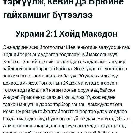
тэргүүлж, Кевин Дэ Брюйне
гайхамшиг бүтээлээ
Украин 2:1 Хойд Македон
Энэ өдрийн эхний тоглолтыг Шевченкогийн залуус хийлээ.
Тэдний эсрэг анх удаагаа зодоглож буй македончууд.
Хоёр баг хэсгийн эхний тоглолтдоо ялагдал амссан учир
зайлшгүй оноо хэрэгтэй байлаа. Энэ ч үүднээс довтолгоо
зонхилсон тоглолт явагдаж багууд 30 удаа хаалгаруу
цохиод амжжээ. Тоглолтын 29 дэх минутад өнгөрсөн
тоглолтод гайхалтай нэгэн гоолыг оруулаад байсан
Андрей Ярмоленко салхийг хагаллаа. Үүнээс ердөө
тавхан минутын дараа тэрбээр ганган дамжуулалт өгч
Роман Яремчук гайхалтай төгсгөснөөр тоо улам холдлоо.
Гэхдээ македончууд бууж өгсөнгүй. 57 дахь минутад Эзган
Алиоски тооны харьцааг ойртуулсан ч үлдсэн хугацаанд
онооны самбарт нэрээ гаргах хүн олдохгүй байснаар