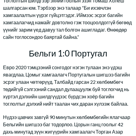
Тоглолтын шилдгээр эхний гоолын эзэн Томаш Холеш
шалгарсан юм. Тэрбээр энэ талаар “Би ихэвчлэн
хамгаалалтын үүрэг гүйцэтгэдэг. Иймээс эсрэг багийн
хамгаалагчид намайг довтолно гэж тооцоолдоггүй бөгөөд
үүнийг зарим үед давуу тал болгон ашигладаг. Өнөөдөр
сайн тоглосондоо баяртай байна.”
Бельги 1:0 Португал
Евро 2020 тэмцээний сонгодог нэгэн тулаан энэ үдэш
явагдлаа. Цомыг хамгаалагч Португалын шигшээ багийн
эсрэг улаан чөтгөрүүд. Талбайд гарсан 22 хөлбөмбөгч
төдийгүй сэлгээний сандал дулаацуулж буй тоглогчид нь
хүртэл дэлхийн шилдгүүдээс бүрдсэн хоёр багийн
тоглолтыг дэлхий нийт таалан чих даран хүлээж байлаа.
Нүдээ цавчих завгүй 90 минутын хөлбөмбөгийн ялагчаар
Бельгийн шигшээ баг тодорлоо. Цорын ганц гоолыг 42
дахь минутад зүүн жигүүрийн хамгаалагч Торган Азар