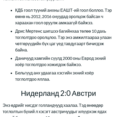
КДБ гоол түүний анхны ЕАШТ-ий гоол боллоо. Тэр
өмнө нь 2012, 2016 онуудад оролцож байсан ч
хараахан гоол оруулж амжаагүй байжээ.
Дрис Мертенс шигшээ багийнхаа төлөө 10 дахь
тоглолтдоо оролцлоо. Тэр энэ амжилтаараа улаан
чөтгөрүүдийн бүх цаг үед тавдугаарт бичигдэж
байна.
Даничууд хамгийн сүүлд 2000 оны Еврод эхний
хоёр тоглолтдоо хожигдож байжээ.
Бельгүүд анх удаагаа хэсгийн эхний хоёр
тоглолтдоо яллаа.
Нидерланд 2:0 Австри
Энэ өдрийг нисдэг голландчууд хаалаа. Тэд өнөөдөр
тоглолтын бүхий л хэсэгт австричуудыг илүүрхэж ядах