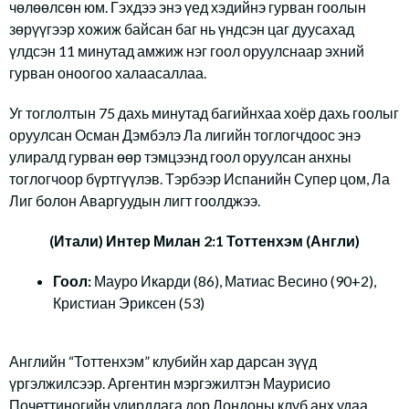
чөлөөлсөн юм. Гэхдээ энэ үед хэдийнэ гурван гоолын
зөрүүгээр хожиж байсан баг нь үндсэн цаг дуусахад
үлдсэн 11 минутад амжиж нэг гоол оруулснаар эхний
гурван оноогоо халаасаллаа.
Уг тоглолтын 75 дахь минутад багийнхаа хоёр дахь гоолыг
оруулсан Осман Дэмбэлэ Ла лигийн тоглогчдоос энэ
улиралд гурван өөр тэмцээнд гоол оруулсан анхны
тоглогчоор бүртгүүлэв. Тэрбээр Испанийн Супер цом, Ла
Лиг болон Аваргуудын лигт гоолджээ.
(Итали) Интер Милан 2:1 Тоттенхэм (Англи)
Гоол:
Мауро Икарди (86), Матиас Весино (90+2),
Кристиан Эриксен (53)
Английн “Тоттенхэм” клубийн хар дарсан зүүд
үргэлжилсээр. Аргентин мэргэжилтэн Маурисио
Почеттиногийн удирдлага дор Лондоны клуб анх удаа