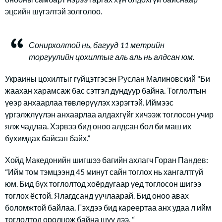
эцсийн шүгэлтэй золголоо.
Сонирхолтой нь, багууд 11 метрийн
торгуулийн цохилтыг аль аль нь алдсан юм.
Украины цохилтыг гүйцэтгэсэн Руслан Малиновский “Би
жаахан харамсаж бас сэтгэл дундуур байна. Тоглолтын
үеэр анхаарлаа төвлөрүүлэх хэрэгтэй. Иймээс
үргэлжлүүлэн анхаарлаа алдахгүйг хичээж тоглосон учир
ялж чадлаа. Хэрвээ бид оноо алдсан бол би маш их
бухимдах байсан байх.”
Хойд Македонийн шигшээ багийн ахлагч Горан Пандев:
“Ийм том тэмцээнд 45 минут сайн тоглох нь хангалтгүй
юм. Бид бүх тоглолтод хоёрдугаар үед тоглосон шигээ
тоглох ёстой. Ялагдсанд уучлаарай. Бид оноо авах
боломжтой байлаа. Гэхдээ бид кареертаа анх удаа л ийм
тоглолтод оролцож байна шүү дээ. “