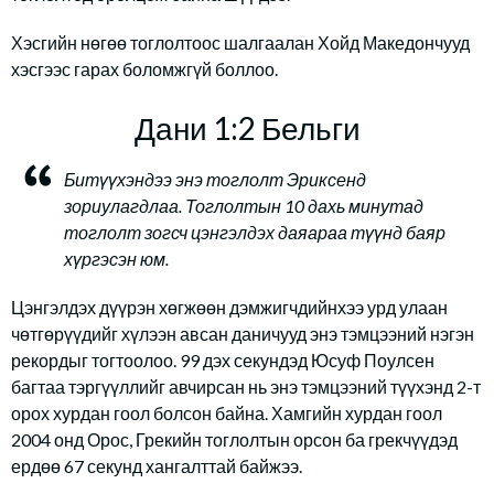
Хэсгийн нөгөө тоглолтоос шалгаалан Хойд Македончууд
хэсгээс гарах боломжгүй боллоо.
Дани 1:2 Бельги
Битүүхэндээ энэ тоглолт Эриксенд
зориулагдлаа. Тоглолтын 10 дахь минутад
тоглолт зогсч цэнгэлдэх даяараа түүнд баяр
хүргэсэн юм.
Цэнгэлдэх дүүрэн хөгжөөн дэмжигчдийнхээ урд улаан
чөтгөрүүдийг хүлээн авсан даничууд энэ тэмцээний нэгэн
рекордыг тогтоолоо. 99 дэх секундэд Юсуф Поулсен
багтаа тэргүүллийг авчирсан нь энэ тэмцээний түүхэнд 2-т
орох хурдан гоол болсон байна. Хамгийн хурдан гоол
2004 онд Орос, Грекийн тоглолтын орсон ба грекчүүдэд
ердөө 67 секунд хангалттай байжээ.