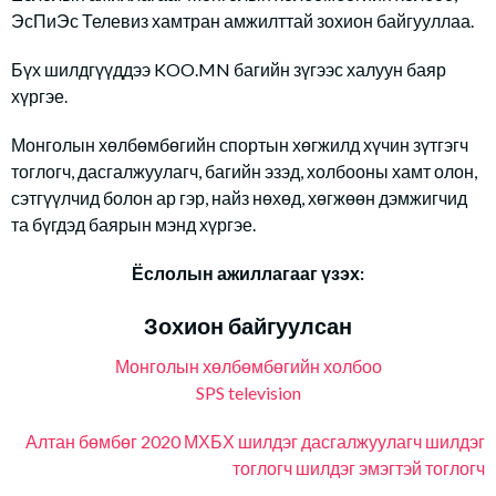
ЭсПиЭс Телевиз хамтран амжилттай зохион байгууллаа.
Бүх шилдгүүддээ KOO.MN багийн зүгээс халуун баяр
хүргэе.
Монголын хөлбөмбөгийн спортын хөгжилд хүчин зүтгэгч
тоглогч, дасгалжуулагч, багийн эзэд, холбооны хамт олон,
сэтгүүлчид болон ар гэр, найз нөхөд, хөгжөөн дэмжигчид
та бүгдэд баярын мэнд хүргэе.
Ёслолын ажиллагааг үзэх:
Зохион байгуулсан
Монголын хөлбөмбөгийн холбоо
SPS television
Алтан бөмбөг 2020
МХБХ
шилдэг дасгалжуулагч
шилдэг
тоглогч
шилдэг эмэгтэй тоглогч