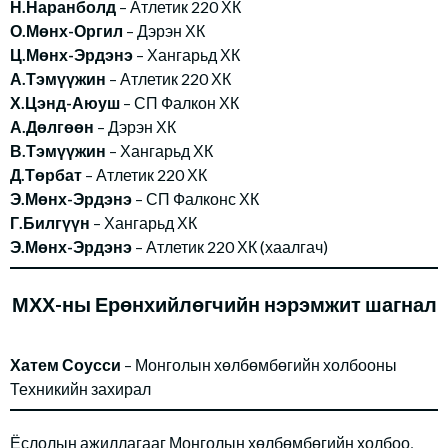
Н.Наранболд
– Атлетик 220 ХК
О.Мөнх-Оргил
– Дэрэн ХК
Ц.Мөнх-Эрдэнэ
– Хангарьд ХК
А.Тэмүүжин
– Атлетик 220 ХК
Х.Цэнд-Аюуш
– СП Фалкон ХК
А.Дөлгөөн
– Дэрэн ХК
В.Тэмүүжин
– Хангарьд ХК
Д.Төрбат
– Атлетик 220 ХК
Э.Мөнх-Эрдэнэ
– СП Фалконс ХК
Г.Билгүүн
– Хангарьд ХК
Э.Мөнх-Эрдэнэ
– Атлетик 220 ХК (хаалгач)
МХХ-ны Ерөнхийлөгчийн нэрэмжит шагнал
Хатем Соусси
– Монголын хөлбөмбөгийн холбооны
Техникийн захирал
Ёслолын ажиллагааг Монголын хөлбөмбөгийн холбоо,