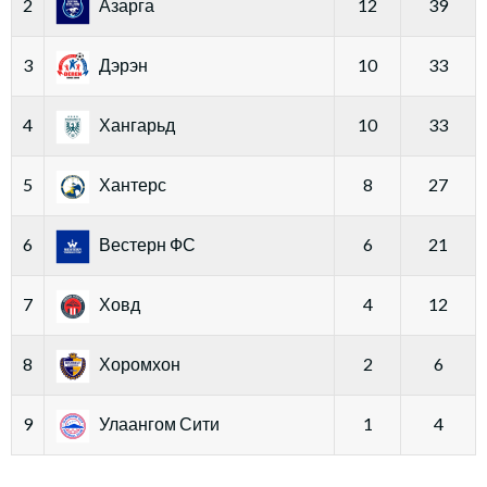
2
Азарга
12
39
3
Дэрэн
10
33
4
Хангарьд
10
33
5
Хантерс
8
27
6
Вестерн ФС
6
21
7
Ховд
4
12
8
Хоромхон
2
6
9
Улаангом Сити
1
4