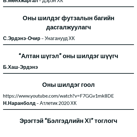
В.Мөнхжаргал
– Дэрэн ХК
Оны шилдэг футзалын багийн
дасгалжуулагч
С.Эрдэнэ-Очир
– Унаганууд ХК
“Алтан шүгэл” оны шилдэг шүүгч
Б.Хаш-Эрдэнэ
Оны шилдэг гоол
https://www.youtube.com/watch?v=F7GGv1mk8DE
Н.Наранболд
– Атлетик 2020 ХК
Эрэгтэй “Бэлгэдлийн XI” тоглогч