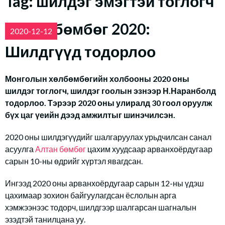
Tag:
шилдэг эмэгтэй тоглогч
Алтан бөмбөг 2020:
2020-12-12
Шилдгүүд тодорлоо
Монголын хөлбөмбөгийн холбооны 2020 оны
шилдэг тоглогч, шилдэг гоолын эзнээр Н.Наранболд
тодорлоо. Тэрээр 2020 оны улиралд 30 гоол оруулж
бүх цаг үеийн дээд амжилтыг шинэчилсэн.
2020 оны шилдэгүүдийг шалгаруулах урьдчилсан санал
асуулга
Алтан бөмбөг
цахим хуудсаар арванхоёрдугаар
сарын 10-ны өдрийг хүртэл явагдсан.
Ингээд 2020 оны арванхоёрдугаар сарын 12-ны үдэш
цахимаар зохион байгуулагдсан ёслолын арга
хэмжээнээс тодорч, шилдгээр шалгарсан шагналын
эзэдтэй танилцана уу.