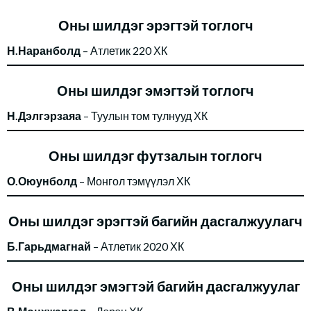
Оны шилдэг эрэгтэй тоглогч
Н.Наранболд
– Атлетик 220 ХК
Оны шилдэг эмэгтэй тоглогч
Н.Дэлгэрзаяа
– Туулын том тулнууд ХК
Оны шилдэг футзалын тоглогч
О.Оюунболд
– Монгол тэмүүлэл ХК
Оны шилдэг эрэгтэй багийн дасгалжуулагч
Б.Гарьдмагнай
– Атлетик 2020 ХК
Оны шилдэг эмэгтэй багийн дасгалжуулаг