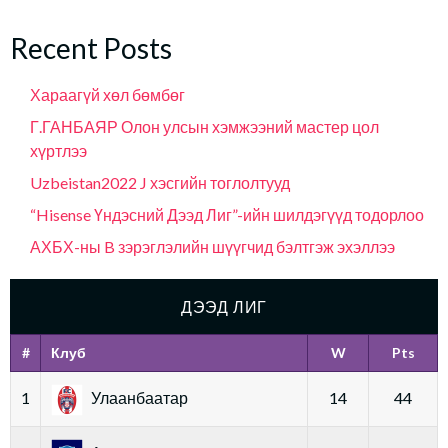
Recent Posts
Хараагүй хөл бөмбөг
Г.ГАНБАЯР Олон улсын хэмжээний мастер цол
хүртлээ
Uzbeistan2022 J хэсгийн тоглолтууд
“Hisense Үндэсний Дээд Лиг”-ийн шилдэгүүд тодорлоо
АХБХ-ны B зэрэглэлийн шүүгчид бэлтгэж эхэллээ
ДЭЭД ЛИГ
#
Клуб
W
Pts
1
Улаанбаатар
14
44