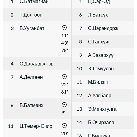
1
С.Батмагнай
1
Ц.Сэр-Од
2
Т.Дөлгөөн
6
Л.Батсүх
3
Б.Ууганбат
7
С.Цэрэндорж
11',
8
С.Ганхуяг
43',
78'
9
А.Базархүү
4
О.Даваадэлгэр
10
З.Тэмүүлэн
7
А.Дөлгөөн
11
М.Билэгт
22',
61'
12
А.Улсбаяр
8
Б.Батмөнх
13
Э.Мөнхтулга
9'
14
Б.Очирзаяа
11
Ц.Төмөр-Очир
20'
16
Г.Билгүүн