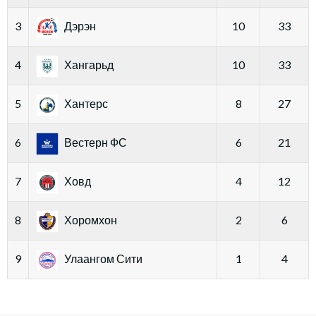
3
Дэрэн
10
33
4
Хангарьд
10
33
5
Хантерс
8
27
6
Вестерн ФС
6
21
7
Ховд
4
12
8
Хоромхон
2
6
9
Улаангом Сити
1
4