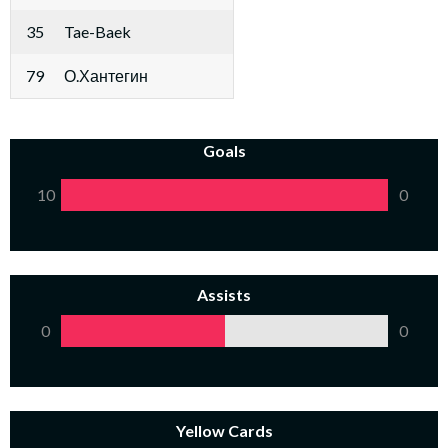
35
Tae-Baek
79
О.Хантегин
Goals
10
0
Assists
0
0
Yellow Cards