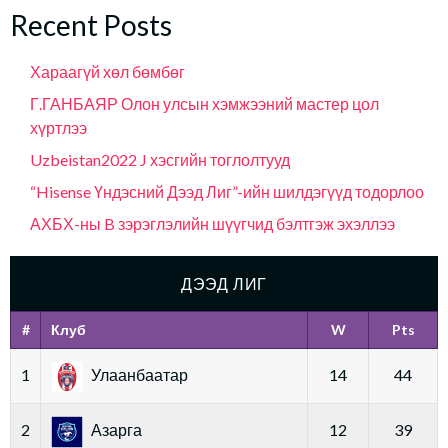
Recent Posts
Хараагүй хөл бөмбөг
Г.ГАНБАЯР Олон улсын хэмжээний мастер цол
хүртлээ
Uzbeistan2022 J хэсгийн тоглолтууд
“Hisense Үндэсний Дээд Лиг”-ийн шилдэгүүд тодорлоо
АХБХ-ны B зэрэглэлийн шүүгчид бэлтгэж эхэллээ
ДЭЭД ЛИГ
#
Клуб
W
Pts
1
Улаанбаатар
14
44
2
Азарга
12
39