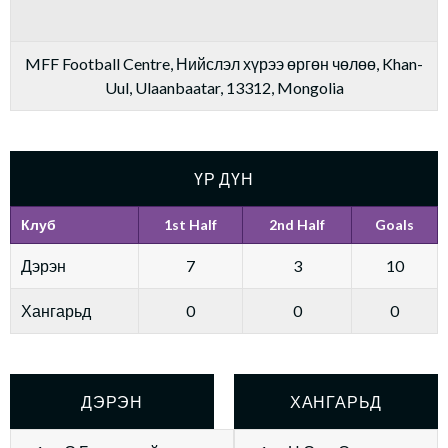
MFF Football Centre, Нийслэл хүрээ өргөн чөлөө, Khan-
Uul, Ulaanbaatar, 13312, Mongolia
ҮР ДҮН
Клуб
1st Half
2nd Half
Goals
Дэрэн
7
3
10
Хангарьд
0
0
0
ДЭРЭН
ХАНГАРЬД