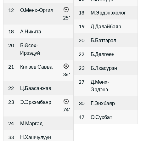
12
О.Мөнх-Оргил
18
М.Эрдэнэхөлөг
25'
19
Д.Далайбаяр
18
А.Никита
20
Б.Батгэрэл
20
Б.Өсөх-
Ирээдүй
22
Б.Дөлгөөн
21
Князев Савва
23
Б.Лхасүрэн
36'
27
Д.Мөнх-
22
Ц.Баасанжав
Эрдэнэ
23
Э.Эрхэмбаяр
30
Г.Энхбаяр
74'
47
О.Сүхбат
24
М.Маргад
33
Н.Хашчулуун