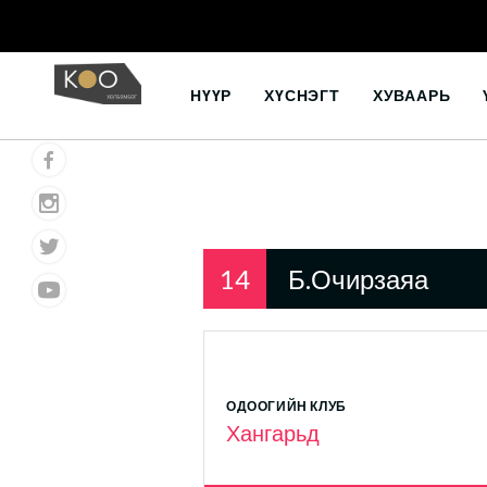
Skip
to
НҮҮР
ХҮСНЭГТ
ХУВААРЬ
content
14
Б.Очирзаяа
ОДООГИЙН КЛУБ
Хангарьд