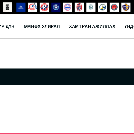
ҮР ДҮН
ӨМНӨХ УЛИРАЛ
ХАМТРАН АЖИЛЛАХ
ҮНД