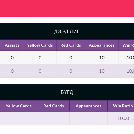
ДЭЭД ЛИГ
Assists
Yellow Cards
Red Cards
Appearances
Win R
0
0
0
10
10.
0
0
0
10
10.
БҮГД
Yellow Cards
Red Cards
Appearances
Win Ratio
10.00