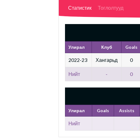
Статистик
Тоглолтууд
Улирал
Клуб
Goals
2022-23
Хангарьд
0
Нийт
-
0
Улирал
Goals
Assists
Нийт