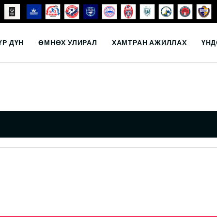
ҮР ДҮН
ӨМНӨХ УЛИРАЛ
ХАМТРАН АЖИЛЛАХ
ҮНД