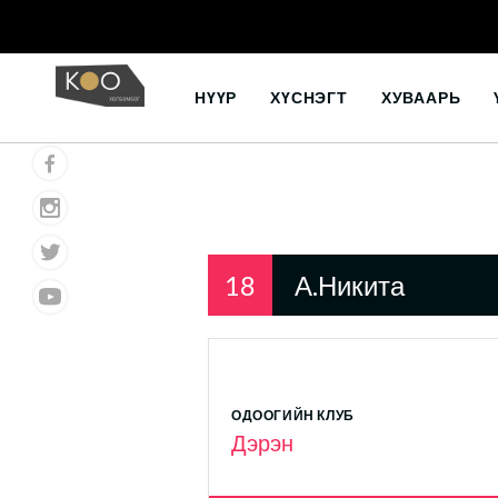
Skip
to
НҮҮР
ХҮСНЭГТ
ХУВААРЬ
content
18
А.Никита
ОДООГИЙН КЛУБ
Дэрэн