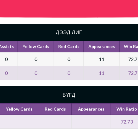
ДЭЭД ЛИГ
Assists
Yellow Cards
Red Cards
Appearances
Win Ra
0
0
0
11
72.7
0
0
0
11
72.7
БҮГД
Yellow Cards
Red Cards
Appearances
Win Ratio
72.73