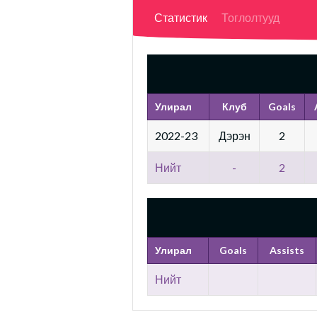
Статистик
Тоглолтууд
Улирал
Клуб
Goals
2022-23
Дэрэн
2
Нийт
-
2
Улирал
Goals
Assists
Нийт