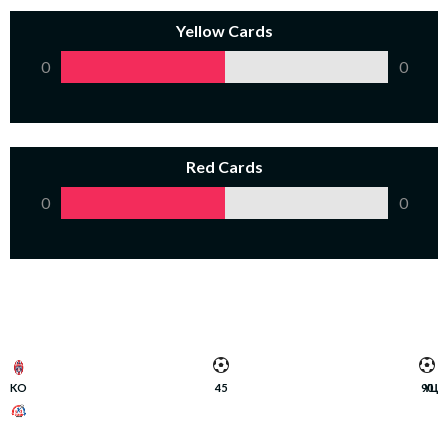
Yellow Cards
0
0
Red Cards
0
0
KO
45
90
ҮЦ