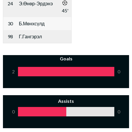
24
Э.Өнөр-Эрдэнэ
45'
30
Б.Мөнхсүлд
98
Г.Гангэрэл
Goals
2
0
Assists
0
0