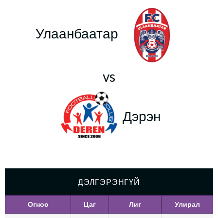
Улаанбаатар
vs
Дэрэн
ДЭЛГЭРЭНГҮЙ
Огноо
Цаг
Лиг
Улирал