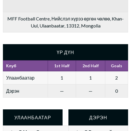
MFF Football Centre, Нийслэл хүрээ өргөн чөлөө, Khan-
Uul, Ulaanbaatar, 13312, Mongolia
ҮР ДҮН
Клуб
1st Half
2nd Half
Goals
Улаанбаатар
1
1
2
Дэрэн
—
—
0
УЛААНБААТАР
ДЭРЭН