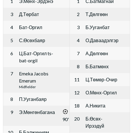
1
Э.Мөнх-Эрдэнэ
1
С.Батмагнай
3
Д.Төрбат
2
Т.Дөлгөөн
4
Бат-Оргил
3
Б.Ууганбат
5
С.Өсөхбаяр
4
О.Даваадэлгэр
6
Ц.Бат-Оргил ts-
7
А.Дөлгөөн
bat-orgil
8
Б.Батмөнх
7
Emeka Jacobs
11
Ц.Төмөр-Очир
Emerum
Midfielder
12
О.Мөнх-Оргил
8
П.Ууганбаяр
18
А.Никита
9
Э.Мөнгөнбагана
20
Б.Өсөх-
90'
Ирээдүй
10
Б.Балжинням