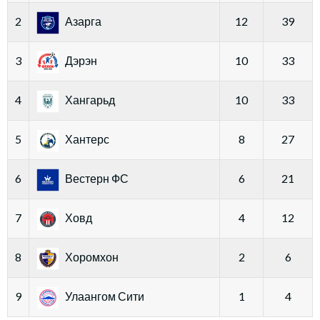
2
Азарга
12
39
3
Дэрэн
10
33
4
Хангарьд
10
33
5
Хантерс
8
27
6
Вестерн ФС
6
21
7
Ховд
4
12
8
Хоромхон
2
6
9
Улаангом Сити
1
4