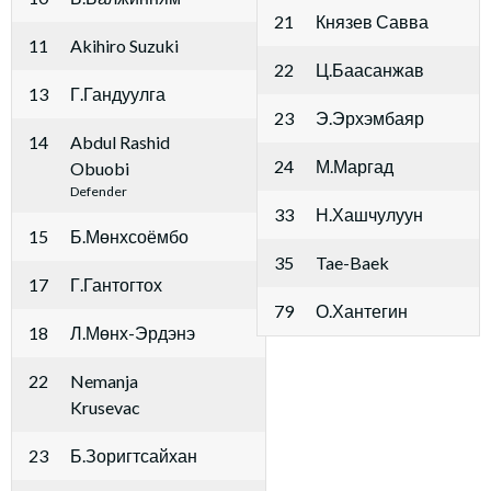
21
Князев Савва
11
Akihiro Suzuki
22
Ц.Баасанжав
13
Г.Гандуулга
23
Э.Эрхэмбаяр
14
Abdul Rashid
24
М.Маргад
Obuobi
Defender
33
Н.Хашчулуун
15
Б.Мөнхсоёмбо
35
Tae-Baek
17
Г.Гантогтох
79
О.Хантегин
18
Л.Мөнх-Эрдэнэ
22
Nemanja
Krusevac
23
Б.Зоригтсайхан