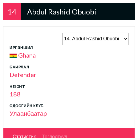
14
Abdul Rashid Obuobi
ИРГЭНШИЛ
Ghana
БАЙРЛАЛ
Defender
HEIGHT
188
ОДООГИЙН КЛУБ
Улаанбаатар
Статистик
Тоглолтууд