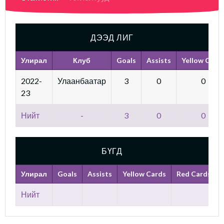
ДЭЭД ЛИГ
Улирал
Клуб
Goals
Assists
Yellow Card
2022-
Улаанбаатар
3
0
0
23
Нийт
-
3
0
0
БҮГД
Улирал
Goals
Assists
Yellow Cards
Red Cards
Нийт